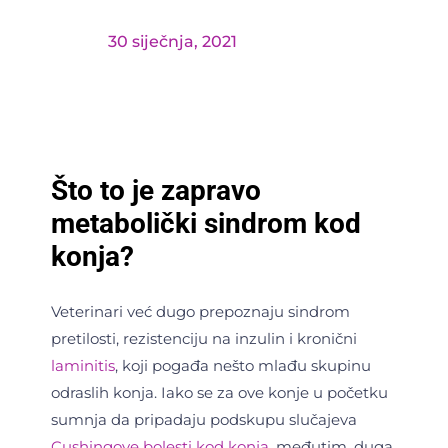
30 siječnja, 2021
Što to je zapravo
metabolički
sindrom
kod
konja?
Veterinari već dugo prepoznaju sindrom
pretilosti, rezistenciju na inzulin i kronični
laminitis
, koji pogađa nešto mlađu skupinu
odraslih konja. Iako se za ove konje u početku
sumnja da pripadaju podskupu slučajeva
Cushingove bolesti kod konja
, međutim, duga