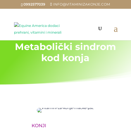
0992577039
INFO@VITAMINIZAKONJE.COM
Metabolički sindrom
kod konja
KONJI