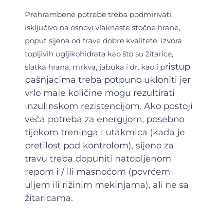
Prehrambene potrebe treba podmirivati ​​
isključivo na osnovi vlaknaste stočne hrane,
poput sijena od trave dobre kvalitete. Izvora
topljivih ugljikohidrata kao što su žitarice,
ristup
slatka hrana, mrkva, jabuka i dr. kao i p
pašnjacima treba potpuno ukloniti jer
vrlo male količine mogu rezultirati
inzulinskom rezistencijom. Ako postoji
veća potreba za energijom, posebno
tijekom treninga i utakmica (kada je
pretilost pod kontrolom), sijeno za
travu treba dopuniti natopljenom
repom i / ili masnoćom (povrćem
uljem ili rižinim mekinjama), ali ne sa
žitaricama.