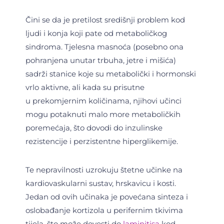
Čini se da je pretilost središnji problem kod
ljudi i konja koji pate od metaboličkog
sindroma. Tjelesna masnoća (posebno ona
pohranjena unutar trbuha, jetre i mišića)
sadrži stanice koje su metabolički i hormonski
vrlo aktivne, ali kada su prisutne
u prekomjernim količinama, njihovi učinci
mogu potaknuti malo more metaboličkih
poremećaja, što dovodi do inzulinske
rezistencije i perzistentne hiperglikemije.
Te nepravilnosti uzrokuju štetne učinke na
kardiovaskularni sustav, hrskavicu i kosti.
Jedan od ovih učinaka je povećana sinteza i
oslobađanje kortizola u perifernim tkivima
tijela, što može dovesti do
laminitisa
kod