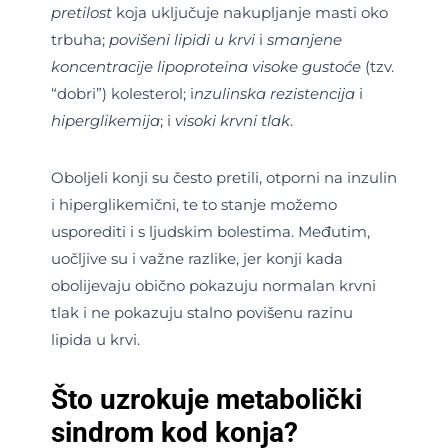
pretilost
koja uključuje nakupljanje masti oko
trbuha;
povišeni lipidi u krvi
i
smanjene
koncentracije lipoproteina visoke gustoće
(tzv.
“dobri”) kolesterol; i
nzulinska rezistencija
i
hiperglikemija
; i
visoki krvni tlak
.
Oboljeli konji su često pretili, otporni na inzulin
i hiperglikemični, te to stanje možemo
usporediti i s ljudskim bolestima. Međutim,
uočljive su i važne razlike, jer konji kada
obolijevaju obično pokazuju normalan krvni
tlak i ne pokazuju stalno povišenu razinu
lipida u krvi.
Što uzrokuje metabolički
sindrom kod konja?