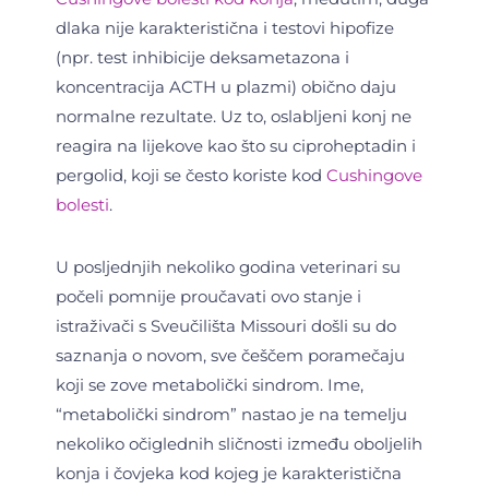
dlaka nije karakteristična i testovi hipofize
(npr. test inhibicije deksametazona i
koncentracija ACTH u plazmi) obično daju
normalne rezultate. Uz to, oslabljeni konj ne
reagira na lijekove kao što su ciproheptadin i
pergolid, koji se često koriste kod
Cushingove
bolesti
.
U posljednjih nekoliko godina veterinari su
počeli pomnije proučavati ovo stanje i
istraživači s Sveučilišta Missouri došli su do
saznanja o novom, sve češčem poramečaju
koji se zove metabolički sindrom. Ime,
“metabolički sindrom” nastao je na temelju
nekoliko očiglednih sličnosti između oboljelih
konja i čovjeka kod kojeg je karakteristična