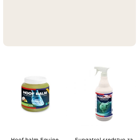
Hoof balm Equine
Fungatrol sredstvo za