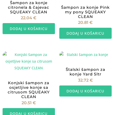
Šampon za konje
citronela & čajevac
Šampon za konje Pink
SQUEAKY CLEAN
my pony SQUEAKY
CLEAN
22.04
€
20.81
€
DODAJ U KOŠARICU
DODAJ U KOŠARICU
Štalski šampon za
konje Yard 5ltr
32.72
€
Konjski šampon za
osjetljive konje sa
DODAJ U KOŠARICU
citrusom SQUEAKY
CLEAN
20.51
€
DODAJ U KOŠARICU