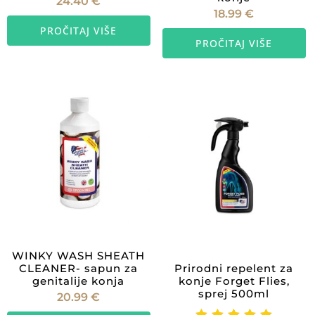
24.40
€
18.99
€
PROČITAJ VIŠE
PROČITAJ VIŠE
WINKY WASH SHEATH
CLEANER- sapun za
Prirodni repelent za
genitalije konja
konje Forget Flies,
sprej 500ml
20.99
€