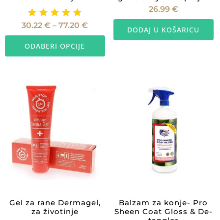
26.99
€
Ocijenje
Raspon
30.22
€
–
77.20
€
DODAJ U KOŠARICU
cijena:
no
Ovaj
od
5.00
30.22 €
ODABERI OPCIJE
proizvod
od 5
do
77.20 €
ima
više
varijanti.
Opcije
se
mogu
odabrati
na
stranici
proizvoda
Gel za rane Dermagel,
Balzam za konje- Pro
za životinje
Sheen Coat Gloss & De-