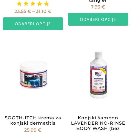
tangler
7.93
€
Ocijenje
Raspon
23.55
€
–
31.10
€
O
cijena:
no
Ovaj
od
ODABERI OPCIJE
p
5.00
23.55 €
ODABERI OPCIJE
proizvod
od 5
do
i
31.10 €
ima
vi
više
va
varijanti.
O
Opcije
s
se
m
mogu
od
odabrati
n
na
st
stranici
p
proizvoda
SOOTH-ITCH krema za
Konjski šampon
konjski dermatitis
LAVENDER NO-RINSE
BODY WASH (bez
25.99
€