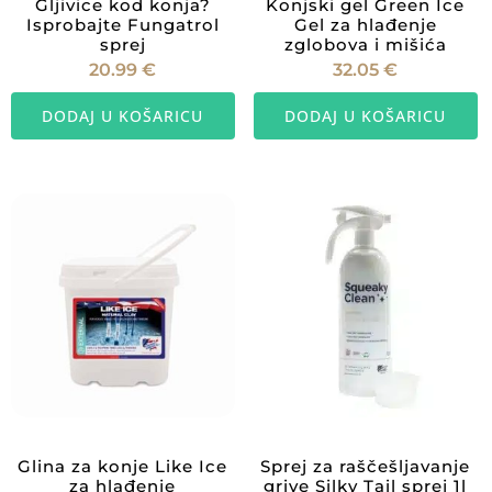
Gljivice kod konja?
Konjski gel Green Ice
Isprobajte Fungatrol
Gel za hlađenje
sprej
zglobova i mišića
20.99
€
32.05
€
DODAJ U KOŠARICU
DODAJ U KOŠARICU
Glina za konje Like Ice
Sprej za raščešljavanje
za hlađenje
grive Silky Tail sprej 1l