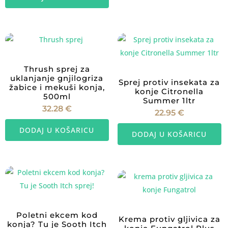
Thrush sprej za
uklanjanje gnjilogriza
Sprej protiv insekata za
žabice i mekuši konja,
konje Citronella
500ml
Summer 1ltr
32.28
€
22.95
€
DODAJ U KOŠARICU
DODAJ U KOŠARICU
Poletni ekcem kod
Krema protiv gljivica za
konja? Tu je Sooth Itch