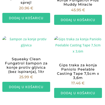
konje Fungatrol Plus
sprej!
Muddy Miracle
20.96
€
45.95
€
DODAJ U KOŠARICU
DODAJ U KOŠARICU
Squeaky Clean
Fungatrol šampon za
Gips traka za konja
konje protiv gljivica
Paniolo Peelable
(bez ispiranja), 1ltr
Casting Tape 7,5cm x
25.99
€
3,6m
17.46
€
DODAJ U KOŠARICU
DODAJ U KOŠARICU