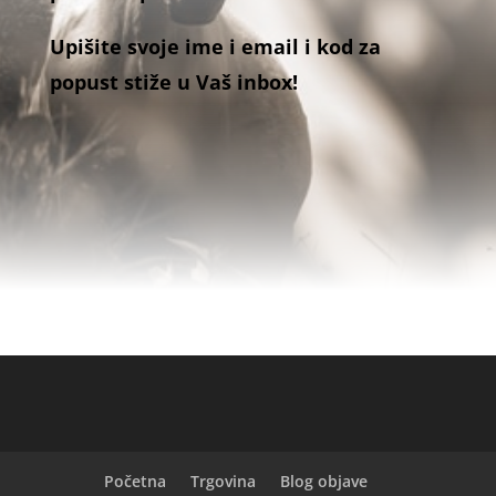
Upišite svoje ime i email i kod za
popust stiže u Vaš inbox!
Početna
Trgovina
Blog objave