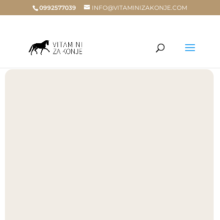
0992577039
INFO@VITAMINIZAKONJE.COM