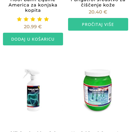
America za konjska
čiščenje kože
kopita
20.40
€
PROČITAJ VIŠE
Ocijenje
20.99
€
no
5.00
DODAJ U KOŠARICU
od 5