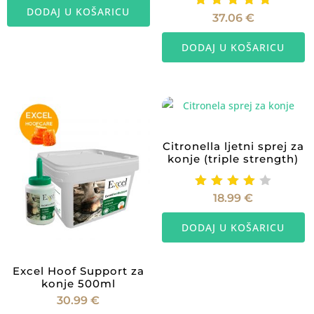
DODAJ U KOŠARICU
Ocijenje
37.06
€
no
5.00
DODAJ U KOŠARICU
od 5
Citronella ljetni sprej za
konje (triple strength)
Ocijenj
18.99
€
eno
4.00
DODAJ U KOŠARICU
od 5
Excel Hoof Support za
konje 500ml
30.99
€