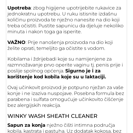
Upotreba
: zbog higijene upotrijebite rukavice za
jednokratnu upotrebu. U ruku istisnite izdašnu
količinu proizvoda te nježno nanesite na dio koji
treba očistiti. Pustite sapunicu da djeluje nekoliko
minuta i nakon toga ga isperite.
VAŽNO
: Prije nanošenja proizvoda na dio koji
želite oprati, temeljito ga očistite s vodom.
Kobilama i ždrijebadi koje su namijenjene za
razmnožavanje prvo operite vaginu tj. penis prije i
poslije spolnog općenja.
Sigurno je i za
korištenje kod kobila koje su u laktaciji.
Ovaj učinkovit proizvod je potpuno nježan za vaše
konje i ne izaziva nuspojave. Posebna formula bez
parabena i sulfata omogućuje učinkovito čišćenje
bez alergijskih reakcija.
WINKY WASH SHEATH CLEANER
Sapun za konja
nježno čišti intimna područja
kobila, kastrata i pastuha. Uz dodatak kokosa, bez