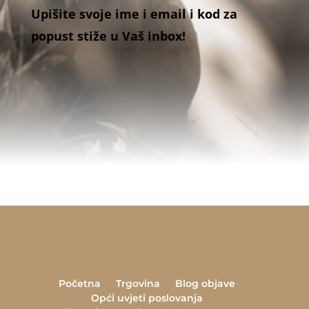
Upišite svoje ime i email i kod za
popust stiže u Vaš inbox!
Početna
Trgovina
Blog objave
Opći uvjeti poslovanja