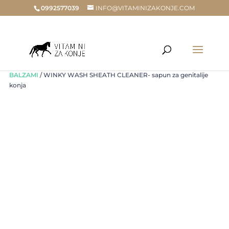
0992577039
INFO@VITAMINIZAKONJE.COM
Home
/
Trgovina
/
ZA KONJE
/
ZA VANJSKU PRIMJENU
/
ŠAMPONI,
BALZAMI
/ WINKY WASH SHEATH CLEANER- sapun za genitalije
konja