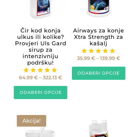
Čir kod konja
Airways za konje
ulkus ili kolike?
Xtra Strength za
Provjeri Uls Gard
kašalj
sirup za
intenzivniju
Raspo
35.99
€
–
139.99
€
Ocijenje
podršku!
no
cijena:
Ovaj
5.00
od 5
ODABERI OPCIJE
od
proiz
Raspon
64.99
€
–
322.13
€
Ocijenje
35.99 
ima
no
cijena:
Ovaj
5.00
do
više
od 5
ODABERI OPCIJE
od
proizvod
139.99
varijan
64.99 €
ima
Opcije
do
više
se
322.13 €
varijanti.
Akcija!
mogu
Opcije
odabra
se