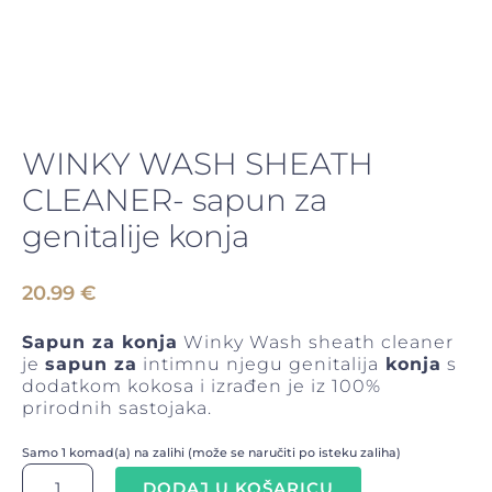
WINKY WASH SHEATH
CLEANER- sapun za
genitalije konja
20.99
€
Sapun za konja
Winky Wash sheath cleaner
je
sapun za
intimnu njegu genitalija
konja
s
dodatkom kokosa i izrađen je iz 100%
prirodnih sastojaka.
Samo 1 komad(a) na zalihi (može se naručiti po isteku zaliha)
WINKY
DODAJ U KOŠARICU