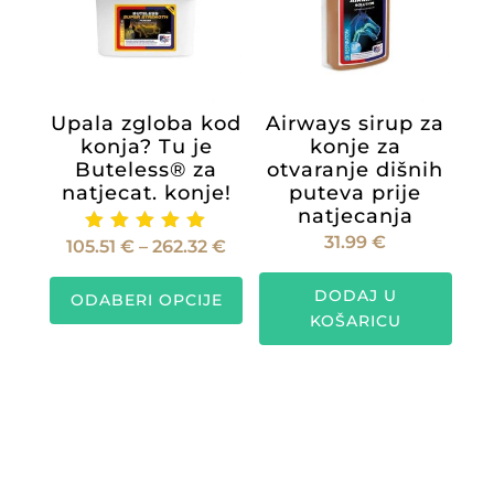
na
mogu
stranic
odabrati
proiz
na
stranici
Upala zgloba kod
Airways sirup za
proizvoda
konja? Tu je
konje za
Buteless® za
otvaranje dišnih
natjecat. konje!
puteva prije
natjecanja
31.99
€
Raspon
105.51
€
–
262.32
€
Ocijenje
no
cijena:
Ovaj
5.00
DODAJ U
od 5
ODABERI OPCIJE
od
proizvod
KOŠARICU
105.51 €
ima
do
više
262.32 €
varijanti.
Opcije
se
mogu