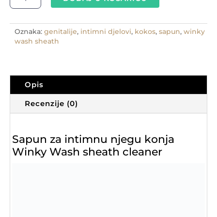
WASH
SHEATH
CLEANER-
sapun
Oznaka:
genitalije
,
intimni djelovi
,
kokos
,
sapun
,
winky
za
wash sheath
genitalije
konja
količina
Opis
Recenzije (0)
Sapun za intimnu njegu konja
Winky Wash sheath cleaner