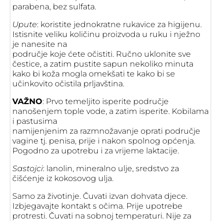
parabena, bez sulfata.
Upute
: koristite jednokratne rukavice za higijenu.
Istisnite veliku količinu proizvoda u ruku i nježno
je nanesite na
područje koje ćete očistiti. Ručno uklonite sve
čestice, a zatim pustite sapun nekoliko minuta
kako bi koža mogla omekšati te kako bi se
učinkovito očistila prljavština.
VAŽNO
: Prvo temeljito isperite područje
nanošenjem tople vode, a zatim isperite. Kobilama
i pastusima
namijenjenim za razmnožavanje oprati područje
vagine tj. penisa, prije i nakon spolnog općenja.
Pogodno za upotrebu i za vrijeme laktacije.
Sastojci
: lanolin, mineralno ulje, sredstvo za
čišćenje iz kokosovog ulja.
Samo za životinje. Čuvati izvan dohvata djece.
Izbjegavajte kontakt s očima. Prije upotrebe
protresti. Čuvati na sobnoj temperaturi. Nije za