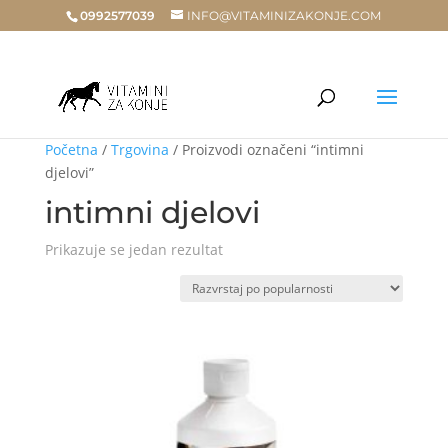
0992577039
INFO@VITAMINIZAKONJE.COM
Početna
/
Trgovina
/ Proizvodi označeni “intimni
djelovi”
intimni djelovi
Prikazuje se jedan rezultat