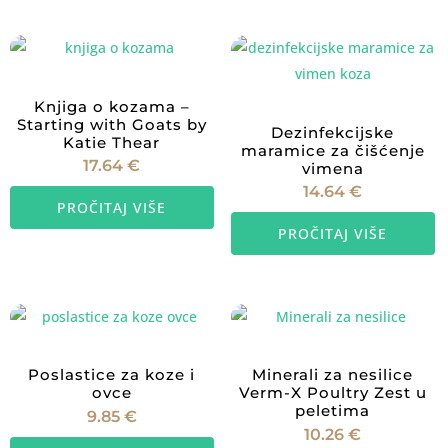
proizvoda
vi
va
O
s
Knjiga o kozama –
m
Starting with Goats by
Dezinfekcijske
Katie Thear
od
maramice za čišćenje
17.64
€
vimena
n
14.64
€
st
PROČITAJ VIŠE
p
PROČITAJ VIŠE
Poslastice za koze i
Minerali za nesilice
ovce
Verm-X Poultry Zest u
peletima
9.85
€
10.26
€