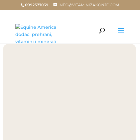
0992577039
INFO@VITAMINIZAKONJE.COM