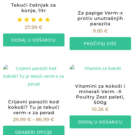
Tekući češnjak za
konje, 1ltr
Za papige Verm-x
protiv unutrašnjih
parazita
Ocijenje
27.99
€
9.85
€
no
5.00
DODAJ U KOŠARICU
od 5
PROČITAJ VIŠE
Vitamini za kokoši i
minerali Verm -X
Poultry Zest peleti,
Crijevni paraziti kod
500g
kokoši? Tu je tekući
10.26
€
verm-x za perad
Raspon
29.99
€
–
86.99
€
DODAJ U KOŠARICU
cijena:
Ovaj
od
29.99 €
ODABERI OPCIJE
proizvod
do