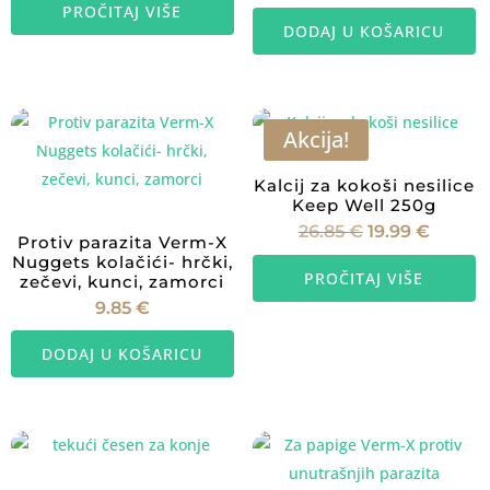
PROČITAJ VIŠE
DODAJ U KOŠARICU
Akcija!
Kalcij za kokoši nesilice
Keep Well 250g
Izvorna
Trenu
26.85
€
19.99
€
Protiv parazita Verm-X
cijena
cijena
bila
je:
Nuggets kolačići- hrčki,
je:
19.99 €
PROČITAJ VIŠE
zečevi, kunci, zamorci
26.85 €.
9.85
€
DODAJ U KOŠARICU