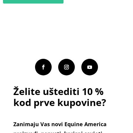
86.99 €
ima
više
varijanti.
Opcije
se
mogu
odabrati
na
stranici
proizvoda
Želite uštediti 10 %
kod prve kupovine?
Zanimaju Vas novi Equine America