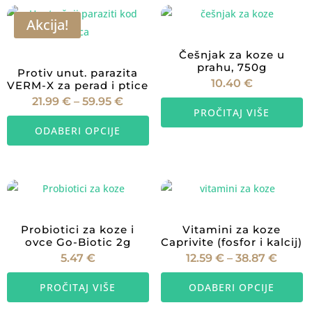
varijanti.
va
Akcija!
Opcije
O
se
s
Češnjak za koze u
mogu
m
prahu, 750g
Protiv unut. parazita
10.40
€
odabrati
od
VERM-X za perad i ptice
Raspon
21.99
€
–
59.95
€
na
n
cijena:
PROČITAJ VIŠE
Ovaj
od
stranici
st
21.99 €
ODABERI OPCIJE
proizvod
do
proizvoda
p
59.95 €
ima
više
varijanti.
Opcije
se
Probiotici za koze i
Vitamini za koze
mogu
ovce Go-Biotic 2g
Caprivite (fosfor i kalcij)
Rasp
5.47
€
12.59
€
–
38.87
€
odabrati
cijena
O
od
na
12.59 
PROČITAJ VIŠE
ODABERI OPCIJE
p
do
stranici
38.87
i