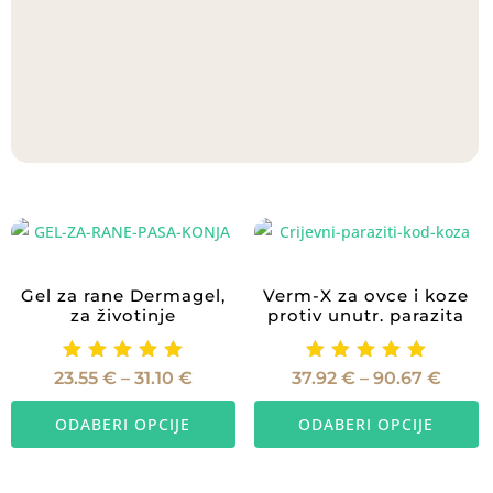
Gel za rane Dermagel,
Verm-X za ovce i koze
za životinje
protiv unutr. parazita
Ocijenje
Ocijenje
Raspon
Rasp
23.55
€
–
31.10
€
37.92
€
–
90.67
€
cijena:
cijena
no
no
Ovaj
O
od
od
5.00
5.00
23.55 €
37.92
ODABERI OPCIJE
ODABERI OPCIJE
proizvod
p
od 5
od 5
do
do
31.10 €
90.67
ima
i
više
vi