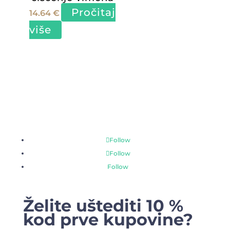
mogu
Pročitaj
14.64
€
odabrati
više
na
stranici
proizvoda
Follow
Follow
Follow
Želite uštediti 10 %
kod prve kupovine?