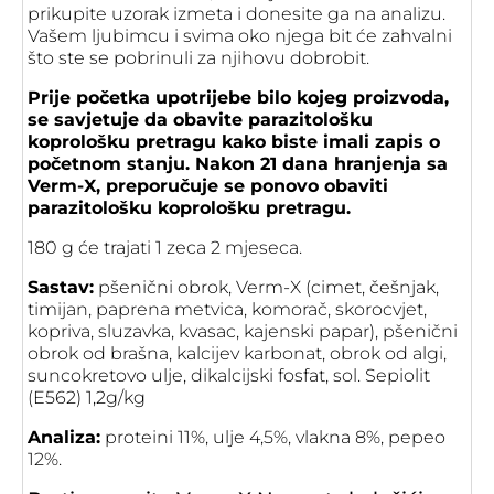
prikupite uzorak izmeta i donesite ga na analizu.
Vašem ljubimcu i svima oko njega bit će zahvalni
što ste se pobrinuli za njihovu dobrobit.
Prije početka upotrijebe bilo kojeg proizvoda,
se savjetuje da obavite parazitološku
koprološku pretragu kako biste imali zapis o
početnom stanju. Nakon 21 dana hranjenja sa
Verm-X, preporučuje se ponovo obaviti
parazitološku koprološku pretragu.
180 g će trajati 1 zeca 2 mjeseca.
Sastav:
pšenični obrok, Verm-X (cimet, češnjak,
timijan, paprena metvica, komorač, skorocvjet,
kopriva, sluzavka, kvasac, kajenski papar), pšenični
obrok od brašna, kalcijev karbonat, obrok od algi,
suncokretovo ulje, dikalcijski fosfat, sol. Sepiolit
(E562) 1,2g/kg
Analiza:
proteini 11%, ulje 4,5%, vlakna 8%, pepeo
12%.