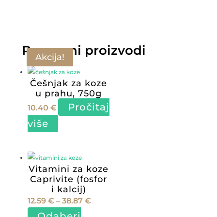
do
ima
31.10 €
više
varijanti.
Povezani proizvodi
Opcije
Akcija!
se
mogu
Češnjak za koze
odabrati
u prahu, 750g
na
Pročitaj
10.40
€
stranici
više
proizvoda
Vitamini za koze
Caprivite (fosfor
i kalcij)
Raspon
12.59
€
–
38.87
€
cijena:
Odaberi