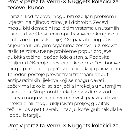
Protiv parazita Verm-X Nuggets kolačići za
zečeve, kunce
Paraziti kod zečeva mogu biti ozbiljan problem i
utjecati na njihovo zdravlje i dobrobit. Zečevi
mogu biti domaćini različitim vrstama unutarnjih
parazita kao što su crvi (npr. trakavice, okruglice) i
protozoe (npr. kokcidije). Ovi paraziti mogu živjeti u
crijevima ili drugim organima zečeva i uzrokovati
različite zdravstvene probleme poput proljeva,
gubitka težine i općeg lošeg stanja. Redovita
higijena i čišćenje prostora u kojem zečevi borave
mogu pomoći u sprječavanju infekcija parazitima.
Također, postoje preventivni tretmani poput
antiparazitskih lijekova koji se mogu davati
zečevima kako bi se spriječila infekcija unutarnjim
parazitima. Simptomi infekcije parazitima kod
zečeva mogu varirati ovisno o vrsti parazita i težini
infekcije, ali mogu uključivati proljev, gubitak
težine, loš apetit, svrab, iritaciju kože, gubitak dlake
i opću letargiju.
Protiv parazita Verm-X Nuggets kolačići za