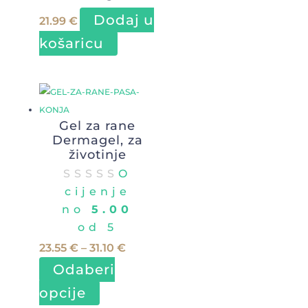
Dodaj u
21.99
€
košaricu
Gel za rane
Dermagel, za
životinje
O
cijenje
no
5.00
od 5
Raspon
23.55
€
–
31.10
€
cijena:
Odaberi
od
Ovaj
opcije
23.55 €
proizvod