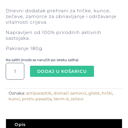
Dnevni dodatak prehrani za hrčke, kunce,
zečeve, zamorce za obnavljanje i održavanje
vitalnosti crijeva.
Napravljen od 100% prirodnih aktivnih
sastojaka.
Pakiranje 180g.
Na zalihi (može se naručiti po isteku zaliha)
Protiv
parazita
DODAJ U KOŠARICU
Verm-
X
Nuggets
Oznaka:
antiparazitik
,
domaći zamorci
,
gliste
,
hrčki
,
kolačići-
kunci
,
protiv parazita
,
Verm-X
,
zečevi
hrčki,
zečevi,
kunci,
zamorci
količina
Opis