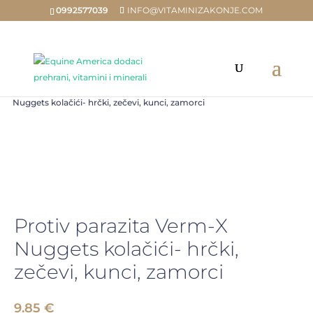
0992577039
INFO@VITAMINIZAKONJE.COM
Home
/
Trgovina
/
OSTALE ŽIVOTINJE
/ Protiv parazita Verm-X
Nuggets kolačići- hrčki, zečevi, kunci, zamorci
Protiv parazita Verm-X
Nuggets kolačići- hrčki,
zečevi, kunci, zamorci
9.85
€