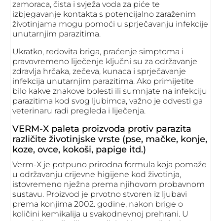
zamoraca, čista i svježa voda za piće te
izbjegavanje kontakta s potencijalno zaraženim
životinjama mogu pomoći u sprječavanju infekcije
unutarnjim parazitima.
Ukratko, redovita briga, praćenje simptoma i
pravovremeno liječenje ključni su za održavanje
zdravlja hrčaka, zečeva, kunaca i sprječavanje
infekcija unutarnjim parazitima. Ako primijetite
bilo kakve znakove bolesti ili sumnjate na infekciju
parazitima kod svog ljubimca, važno je odvesti ga
veterinaru radi pregleda i liječenja.
VERM-X
paleta proizvoda
protiv parazita
različite životinjske vrste (pse, mačke, konje,
koze, ovce, kokoši, papige itd.)
Verm-X je potpuno prirodna formula koja pomaže
u održavanju crijevne higijene kod životinja,
istovremeno nježna prema njihovom probavnom
sustavu. Proizvod je prvotno stvoren iz ljubavi
prema konjima 2002. godine, nakon brige o
količini kemikalija u svakodnevnoj prehrani. U