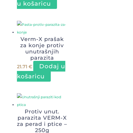
u košaricu
Verm-X prašak
za konje protiv
unutrašnjih
parazita
Dodaj u
21.71
€
košaricu
Protiv unut.
parazita VERM-X
za perad i ptice –
250g