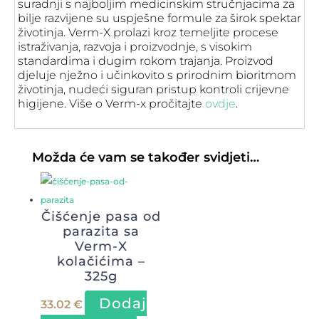
suradnji s najboljim medicinskim stručnjacima za
bilje razvijene su uspješne formule za širok spektar
životinja. Verm-X prolazi kroz temeljite procese
istraživanja, razvoja i proizvodnje, s visokim
standardima i dugim rokom trajanja. Proizvod
djeluje nježno i učinkovito s prirodnim bioritmom
životinja, nudeći siguran pristup kontroli crijevne
higijene. Više o Verm-x pročitajte
ovdje
.
Možda će vam se također svidjeti…
Čišćenje pasa od
parazita sa
Verm-X
kolačićima –
325g
Dodaj
33.02
€