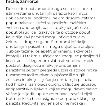
hrčke, zamorce
Dok se domaći zamorci mogu susresti s nekim
istim vrstama unutarnjih parazita kao i hrčci,
uobičajeno su podložniji nekim drugim vrstama,
poput trakavica. Hrčci su podložni različitim
vrstama unutarnjih parazita, uključujući crve
poput okruglica i trakavica, te protozoe poput
kokcidija. Ovi paraziti mogu inficirati crijeva,
želudac i druge organe. Simptomi infekcije
unutarnjim parazitima mogu uključivati proljev,
gubitak težine, loš apetit, smanjenu aktivnost i
letargiju. U težim slučajevima, mogu se primijetiti i
krv u stolici ili izgledom slabosti. Veterinar može
postaviti dijagnozu infekcije unutarnjim
parazitima putem pregleda uzoraka stolice hrčka
tj. zamorca radi otkrivanja jajašaca ili drugih
znakova infekcije. Liječenje unutarnjih parazita
kod hrčaka i zamoraca obično uključuje uporabu
antiparazitskih lijekova koji se mogu davati oralno.
Važno je slijediti upute veterinara i završiti cijeli
tretman kako bi se osiguralo potpuno uklanjanje
parazita. Redovita higijena okoline hrčaka i