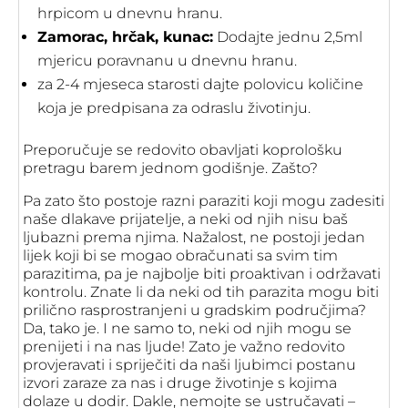
hrpicom u dnevnu hranu.
Zamorac, hrčak, kunac:
Dodajte jednu 2,5ml
mjericu poravnanu u dnevnu hranu.
za 2-4 mjeseca starosti dajte polovicu količine
koja je predpisana za odraslu životinju.
Preporučuje se redovito obavljati koprološku
pretragu barem jednom godišnje. Zašto?
Pa zato što postoje razni paraziti koji mogu zadesiti
naše dlakave prijatelje, a neki od njih nisu baš
ljubazni prema njima. Nažalost, ne postoji jedan
lijek koji bi se mogao obračunati sa svim tim
parazitima, pa je najbolje biti proaktivan i održavati
kontrolu. Znate li da neki od tih parazita mogu biti
prilično rasprostranjeni u gradskim područjima?
Da, tako je. I ne samo to, neki od njih mogu se
prenijeti i na nas ljude! Zato je važno redovito
provjeravati i spriječiti da naši ljubimci postanu
izvori zaraze za nas i druge životinje s kojima
dolaze u dodir. Dakle, nemojte se ustručavati –