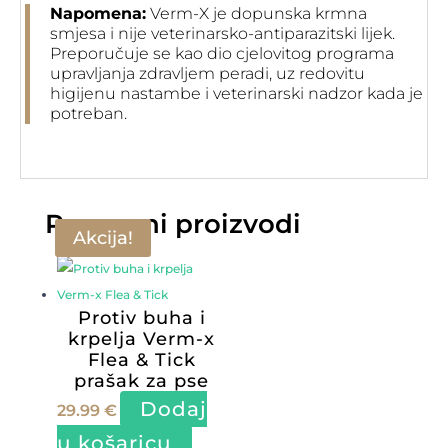
Napomena:
Verm-X je dopunska krmna
smjesa i nije veterinarsko-antiparazitski lijek.
Preporučuje se kao dio cjelovitog programa
upravljanja zdravljem peradi, uz redovitu
higijenu nastambe i veterinarski nadzor kada je
potreban.
Povezani proizvodi
Akcija!
Protiv buha i
krpelja Verm-x
Flea & Tick
prašak za pse
Dodaj
29.99
€
u košaricu