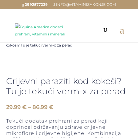
0992577039
INFO@VITAMINIZAKONJE.COM
Home
/
Trgovina
/
NOVO
/
Novosti ostalo
/ Crijevni paraziti kod
kokoši? Tu je tekući verm-x za perad
Crijevni paraziti kod kokoši?
Tu je tekući verm-x za perad
Raspon
29.99
€
–
86.99
€
cijena:
od
Tekući dodatak prehrani za perad koji
29.99 €
doprinosi održavanju zdrave crijevne
do
mikroflore i crijevne higijene. Kombinacija
86.99 €