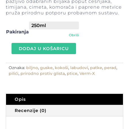
pažljivo odabranih biljaka poput češnjaka,
timijana, cimeta, komorača i paprene metvice
pruža prirodnu potporu probavnom sustavu.
Pakiranja
Obriši
DODAJ U KOŠARICU
Crijevni
paraziti
kod
Oznaka:
biljno
,
guske
,
kokoši
,
labudovi
,
patke
,
perad
,
kokoši?
pilići
,
prirodno protiv glista
,
ptice
,
Verm-X
Tu
je
tekući
verm-
x
Opis
za
perad
Recenzije (0)
količina