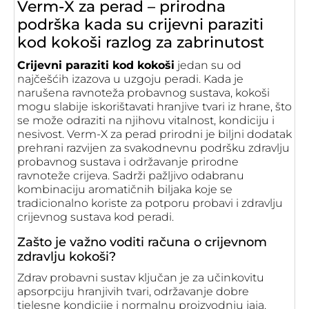
Verm-X za perad – prirodna
podrška kada su crijevni paraziti
kod kokoši razlog za zabrinutost
Crijevni paraziti kod kokoši
jedan su od
najčešćih izazova u uzgoju peradi. Kada je
narušena ravnoteža probavnog sustava, kokoši
mogu slabije iskorištavati hranjive tvari iz hrane, što
se može odraziti na njihovu vitalnost, kondiciju i
nesivost. Verm-X za perad prirodni je biljni dodatak
prehrani razvijen za svakodnevnu podršku zdravlju
probavnog sustava i održavanje prirodne
ravnoteže crijeva. Sadrži pažljivo odabranu
kombinaciju aromatičnih biljaka koje se
tradicionalno koriste za potporu probavi i zdravlju
crijevnog sustava kod peradi.
Zašto je važno voditi računa o crijevnom
zdravlju kokoši?
Zdrav probavni sustav ključan je za učinkovitu
apsorpciju hranjivih tvari, održavanje dobre
tjelesne kondicije i normalnu proizvodnju jaja.