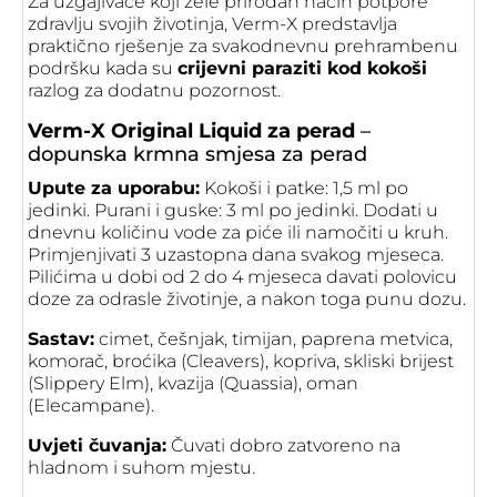
Za uzgajivače koji žele prirodan način potpore
zdravlju svojih životinja, Verm-X predstavlja
praktično rješenje za svakodnevnu prehrambenu
podršku kada su
crijevni paraziti kod kokoši
razlog za dodatnu pozornost.
Verm-X Original Liquid za perad
–
dopunska krmna smjesa za perad
Upute za uporabu:
Kokoši i patke: 1,5 ml po
jedinki. Purani i guske: 3 ml po jedinki. Dodati u
dnevnu količinu vode za piće ili namočiti u kruh.
Primjenjivati 3 uzastopna dana svakog mjeseca.
Pilićima u dobi od 2 do 4 mjeseca davati polovicu
doze za odrasle životinje, a nakon toga punu dozu.
Sastav:
cimet, češnjak, timijan, paprena metvica,
komorač, broćika (Cleavers), kopriva, skliski brijest
(Slippery Elm), kvazija (Quassia), oman
(Elecampane).
Uvjeti čuvanja:
Čuvati dobro zatvoreno na
hladnom i suhom mjestu.