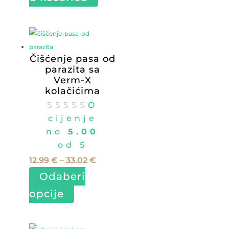
Čišćenje pasa od
parazita sa
Verm-X
kolačićima
O
cijenje
no
5.00
od 5
Raspon
12.99
€
–
33.02
€
cijena:
Odaberi
od
Ovaj
opcije
12.99 €
proizvod
do
ima
33.02 €