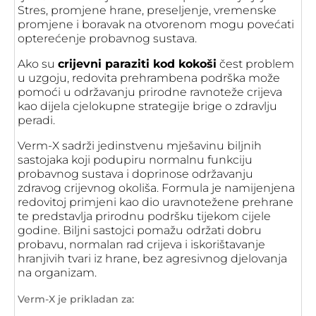
Stres, promjene hrane, preseljenje, vremenske
promjene i boravak na otvorenom mogu povećati
opterećenje probavnog sustava.
Ako su
crijevni paraziti kod kokoši
čest problem
u uzgoju, redovita prehrambena podrška može
pomoći u održavanju prirodne ravnoteže crijeva
kao dijela cjelokupne strategije brige o zdravlju
peradi.
Verm-X sadrži jedinstvenu mješavinu biljnih
sastojaka koji podupiru normalnu funkciju
probavnog sustava i doprinose održavanju
zdravog crijevnog okoliša. Formula je namijenjena
redovitoj primjeni kao dio uravnotežene prehrane
te predstavlja prirodnu podršku tijekom cijele
godine. Biljni sastojci pomažu održati dobru
probavu, normalan rad crijeva i iskorištavanje
hranjivih tvari iz hrane, bez agresivnog djelovanja
na organizam.
Verm-X je prikladan za: