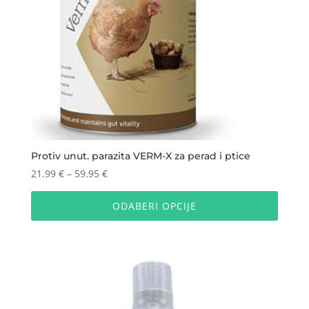
Protiv unut. parazita VERM-X za perad i ptice
Raspon
21.99
€
–
59.95
€
cijena:
Ovaj
od
proizv
ODABERI OPCIJE
21.99 €
ima
do
više
59.95 €
varijan
Opcije
se
mogu