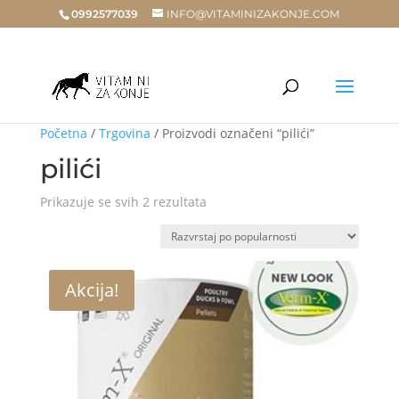
0992577039
INFO@VITAMINIZAKONJE.COM
Početna
/
Trgovina
/ Proizvodi označeni “pilići”
pilići
Poredano
Prikazuje se svih 2 rezultata
po
popularnosti
Akcija!