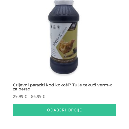
odabra
na
stranic
proizv
Crijevni paraziti kod kokoši? Tu je tekući verm-x
za perad
Raspon
29.99
€
–
86.99
€
cijena:
Ovaj
od
proizv
ODABERI OPCIJE
29.99 €
ima
do
više