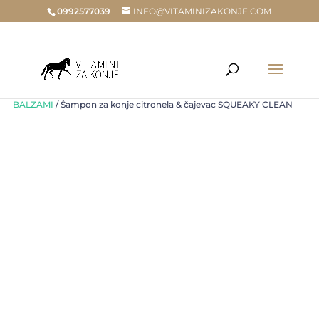
0992577039
INFO@VITAMINIZAKONJE.COM
Home
/
Trgovina
/
ZA KONJE
/
ZA VANJSKU PRIMJENU
/
ŠAMPONI,
BALZAMI
/ Šampon za konje citronela & čajevac SQUEAKY CLEAN