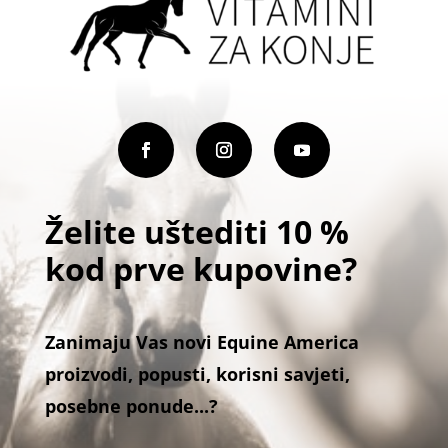
na
stranic
proiz
Želite uštediti 10 %
kod prve kupovine?
Zanimaju Vas novi Equine America
proizvodi, popusti, korisni savjeti,
posebne ponude...?