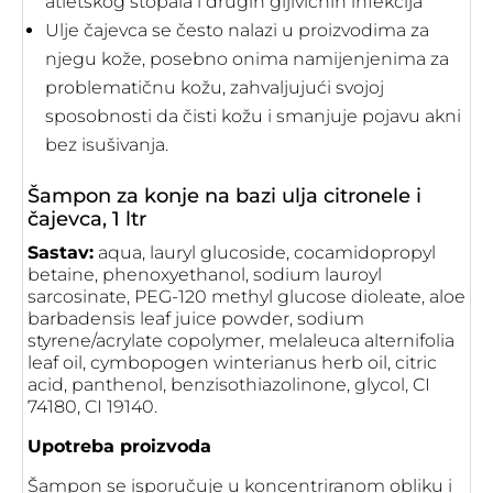
atletskog stopala i drugih gljivičnih infekcija
Ulje čajevca se često nalazi u proizvodima za
njegu kože, posebno onima namijenjenima za
problematičnu kožu, zahvaljujući svojoj
sposobnosti da čisti kožu i smanjuje pojavu akni
bez isušivanja.
Šampon za konje na bazi ulja citronele i
čajevca, 1 ltr
Sastav:
aqua, lauryl glucoside, cocamidopropyl
betaine, phenoxyethanol, sodium lauroyl
sarcosinate, PEG-120 methyl glucose dioleate, aloe
barbadensis leaf juice powder, sodium
styrene/acrylate copolymer, melaleuca alternifolia
leaf oil, cymbopogen winterianus herb oil, citric
acid, panthenol, benzisothiazolinone, glycol, CI
74180, CI 19140.
Upotreba proizvoda
Šampon se isporučuje u koncentriranom obliku i