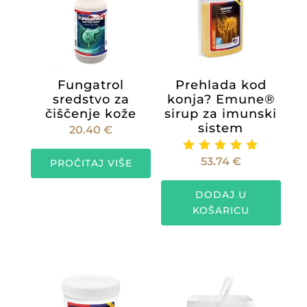
Fungatrol
Prehlada kod
sredstvo za
konja? Emune®
čiščenje kože
sirup za imunski
sistem
20.40
€
53.74
€
Ocijenje
PROČITAJ VIŠE
no
5.00
od 5
DODAJ U
KOŠARICU