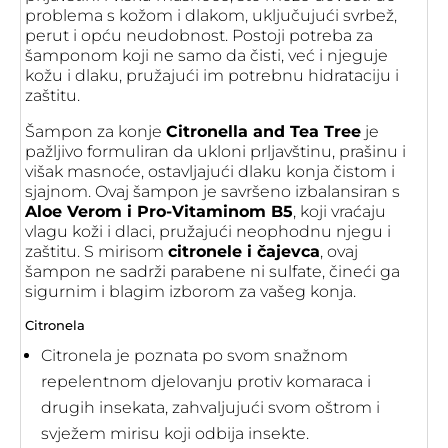
problema s kožom i dlakom, uključujući svrbež,
perut i opću neudobnost. Postoji potreba za
šamponom koji ne samo da čisti, već i njeguje
kožu i dlaku, pružajući im potrebnu hidrataciju i
zaštitu.
Šampon za konje
Citronella and Tea Tree
je
pažljivo formuliran da ukloni prljavštinu, prašinu i
višak masnoće, ostavljajući dlaku konja čistom i
sjajnom. Ovaj šampon je savršeno izbalansiran s
Aloe Verom i Pro-Vitaminom B5
, koji vraćaju
vlagu koži i dlaci, pružajući neophodnu njegu i
zaštitu. S mirisom
citronele i čajevca
, ovaj
šampon ne sadrži parabene ni sulfate, čineći ga
sigurnim i blagim izborom za vašeg konja.
Citronela
Citronela je poznata po svom snažnom
repelentnom djelovanju protiv komaraca i
drugih insekata, zahvaljujući svom oštrom i
svježem mirisu koji odbija insekte.