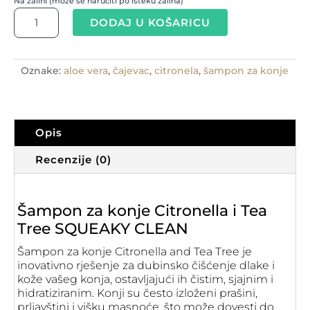
Na zalihi (može se naručiti po isteku zaliha)
Šampon
DODAJ U KOŠARICU
za
konje
citronela
&
Oznake:
aloe vera
,
čajevac
,
citronela
,
šampon za konje
čajevac
SQUEAKY
CLEAN
količina
Opis
Recenzije (0)
Šampon za konje Citronella i Tea
Tree
SQUEAKY CLEAN
Šampon za konje Citronella and Tea Tree je
inovativno rješenje za dubinsko čišćenje dlake i
kože vašeg konja, ostavljajući ih čistim, sjajnim i
hidratiziranim. Konji su često izloženi prašini,
prljavštini i višku masnoće, što može dovesti do