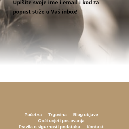
Upišite svoje ime i email i kod za
popust stiže u Vaš inbox!
Početna
Trgovina
Blog objave
Opći uvjeti poslovanja
Pravila o sigurnosti podataka
Kontakt