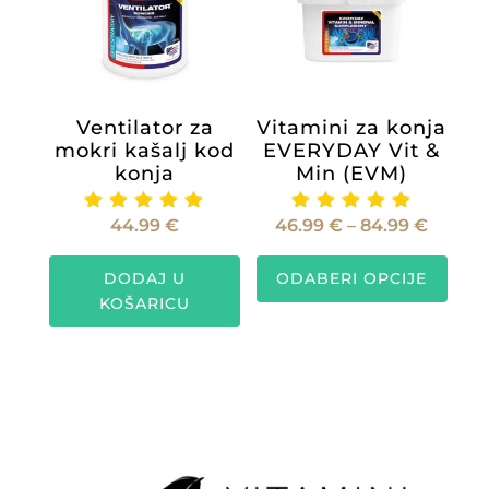
Ventilator za
Vitamini za konja
mokri kašalj kod
EVERYDAY Vit &
konja
Min (EVM)
Raspo
44.99
€
46.99
€
–
84.99
€
Ocijenje
Ocijenje
no
no
cijena:
Ovaj
5.00
5.00
od 5
od 5
DODAJ U
ODABERI OPCIJE
od
proiz
KOŠARICU
46.99 
ima
do
više
84.99 
varijan
Opcije
se
mogu
odabra