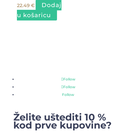
Dodaj
22.49
€
se
u košaricu
mogu
odabrati
na
stranici
proizvoda
Follow
Follow
Follow
Želite uštediti 10 %
kod prve kupovine?