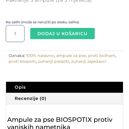
Pakiranje 3 ampule (za 3 mjeseca).
Na zalihi (može se naručiti po isteku zaliha)
Ampule
za
DODAJ U KOŠARICU
pse
BIOSPOTIX
protiv
Oznaka:
100% naravno
,
ampule za pse
,
proti bolham
,
krpelja
proti klopom
,
zunanji paraziti
,
zunanji zajedavci
i
buha
3x3ml
količina
Opis
Recenzije (0)
Ampule za pse BIOSPOTIX protiv
vanjskih nametnika