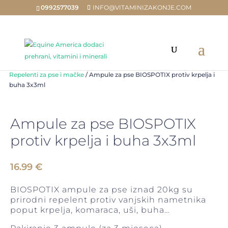
0992577039
INFO@VITAMINIZAKONJE.COM
Home
/
Trgovina
/
ZA PSE & MAČKE
/
BIOSPOTIX/ BIOGANCE
/
Repelenti za pse i mačke
/ Ampule za pse BIOSPOTIX protiv krpelja i
buha 3x3ml
Ampule za pse BIOSPOTIX
protiv krpelja i buha 3x3ml
16.99
€
BIOSPOTIX ampule za pse iznad 20kg su
prirodni repelent protiv vanjskih nametnika
poput krpelja, komaraca, uši, buha…