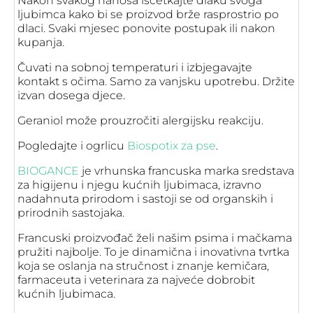
Nakon svakog nanosa isčetkajte dlaku svoga
ljubimca kako bi se proizvod brže rasprostrio po
dlaci. Svaki mjesec ponovite postupak ili nakon
kupanja.
Čuvati na sobnoj temperaturi i izbjegavajte
kontakt s očima. Samo za vanjsku upotrebu. Držite
izvan dosega djece.
Geraniol može prouzročiti alergijsku reakciju.
Pogledajte i ogrlicu
Biospotix za pse
.
BIOGANCE
je vrhunska francuska marka sredstava
za higijenu i njegu kućnih ljubimaca, izravno
nadahnuta prirodom i sastoji se od organskih i
prirodnih sastojaka.
Francuski proizvođač želi našim psima i mačkama
pružiti najbolje. To je dinamična i inovativna tvrtka
koja se oslanja na stručnost i znanje kemičara,
farmaceuta i veterinara za najveće dobrobit
kućnih ljubimaca.