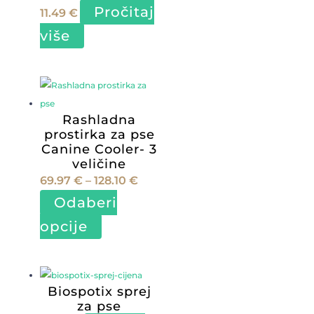
odabrati
Pročitaj
11.49
€
na
više
stranici
proizvoda
Rashladna
prostirka za pse
Canine Cooler- 3
veličine
Raspon
69.97
€
–
128.10
€
cijena:
Odaberi
od
Ovaj
opcije
69.97 €
proizvod
do
ima
128.10 €
više
Biospotix sprej
varijanti.
za pse
Opcije