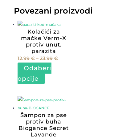
Povezani proizvodi
Kolačići za
mačke Verm-X
protiv unut.
parazita
Raspon
12.99
€
–
23.99
€
cijena:
Odaberi
od
Ovaj
opcije
12.99 €
proizvod
do
ima
23.99 €
više
varijanti.
Šampon za pse
Opcije
protiv buha
se
Biogance Secret
mogu
Lavande