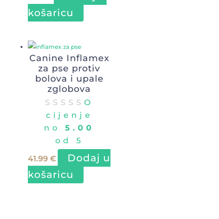
odabrati
košaricu
na
stranici
proizvoda
Canine Inflamex
za pse protiv
bolova i upale
zglobova
O
cijenje
no
5.00
od 5
Dodaj u
41.99
€
košaricu