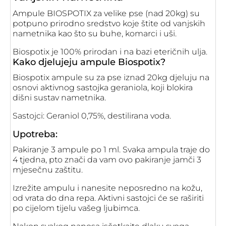
Ampule BIOSPOTIX za velike pse (nad 20kg) su
potpuno prirodno sredstvo koje štite od vanjskih
nametnika kao što su buhe, komarci i uši.
Biospotix je 100% prirodan i na bazi eteričnih ulja.
Kako djelujeju ampule Biospotix?
Biospotix ampule su za pse iznad 20kg djeluju n
a
osnovi aktivnog sastojka geraniola, koji blokira
dišni sustav nametnika.
Sastojci: Geraniol 0,75%, destilirana voda.
Upotreba:
Pakiranje 3 ampule po 1 ml. Svaka ampula traje do
4 tjedna, pto znači da vam ovo pakiranje jamči 3
mjesečnu zaštitu.
Izrežite ampulu i nanesite neposredno na kožu,
od vrata do dna repa.
Aktivni sastojci će se raširiti
po cijelom tijelu vašeg ljubimca.