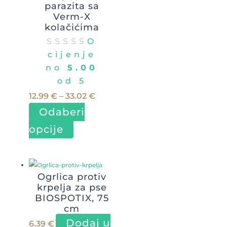
parazita sa
Verm-X
kolačićima
O
cijenje
no
5.00
od 5
Raspon
12.99
€
–
33.02
€
cijena:
Odaberi
od
Ovaj
opcije
12.99 €
proizvod
do
ima
33.02 €
više
Ogrlica protiv
varijanti.
krpelja za pse
Opcije
BIOSPOTIX, 75
se
cm
mogu
Dodaj u
6.39
€