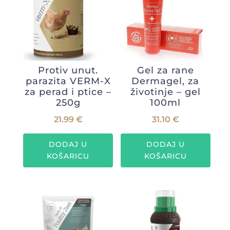
Protiv unut.
Gel za rane
parazita VERM-X
Dermagel, za
za perad i ptice –
životinje – gel
250g
100ml
21.99
€
31.10
€
DODAJ U
DODAJ U
KOŠARICU
KOŠARICU