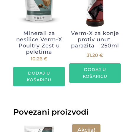
Minerali za
Verm-X za konje
nesilice Verm-X
protiv unut.
Poultry Zest u
parazita – 250ml
peletima
31.20
€
10.26
€
DODAJ U
DODAJ U
KOŠARICU
KOŠARICU
Povezani proizvodi
Akcija!