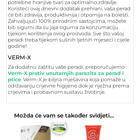
potrebne hranjive tvari za optimalno zdravlje.
Koristeći ovaj dnevni dodatak prehrani, vaša perad
će biti zdravija, produktivnija i otpornija na bolesti.
Zahvaljujući 100% prirodnim sastojcima, možete
biti sigurni da su jaja sigurna za konzumaciju
tijekom korištenja ovog proizvoda. Sve što vašoj
peradi treba tijekom sušnih ljetnih mjeseci i cijele
godine!
VERM-X
Za dodatnu zaštitu vaše peradi, preporučujemo
Verm-X protiv unutarnjih parazita za perad i
ptice
. Verm-X je biljna mješavina koja pomaže u
održavanju crijevne higijene dok je nježna prema
crijevima i probavnom sustavu životinje.
Možda će vam se također svidjeti…