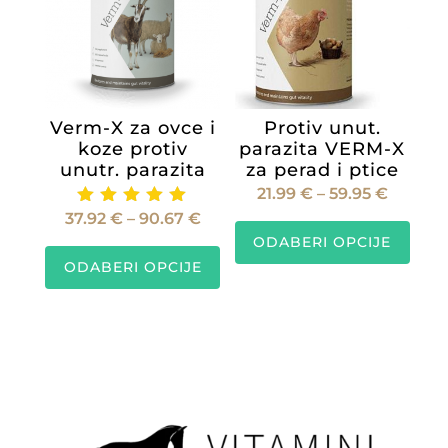
se
mogu
odabra
na
stranic
Verm-X za ovce i
Protiv unut.
proiz
koze protiv
parazita VERM-X
unutr. parazita
za perad i ptice
Raspo
21.99
€
–
59.95
€
Raspon
37.92
€
–
90.67
€
Ocijenje
cijena:
Ovaj
no
ODABERI OPCIJE
cijena:
od
Ovaj
proiz
5.00
od 5
ODABERI OPCIJE
od
21.99 €
proizvod
ima
37.92 €
do
ima
više
do
59.95 €
više
varijan
90.67 €
varijanti.
Opcije
Opcije
se
se
mogu
mogu
odabra