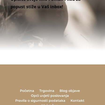
popust stiže u Vaš inbox!
Početna
Trgovina
Blog objave
Opći uvjeti poslovanja
Pravila o sigurnosti podataka
Kontakt