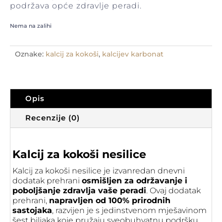
podržava opće zdravlje peradi.
Nema na zalihi
Oznake:
kalcij za kokoši
,
kalcijev karbonat
Opis
Recenzije (0)
Kalcij za kokoši nesilice
Kalcij za kokoši nesilice je izvanredan dnevni
dodatak prehrani
osmišljen za održavanje i
poboljšanje zdravlja vaše peradi
. Ovaj dodatak
prehrani,
napravljen od 100% prirodnih
sastojaka
, razvijen je s jedinstvenom mješavinom
šest biljaka koje pružaju sveobuhvatnu podršku