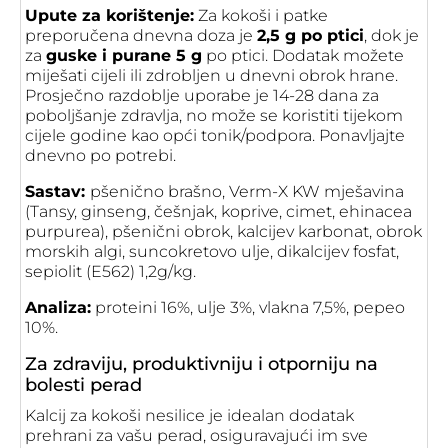
Upute za korištenje:
Za kokoši i patke
preporučena dnevna doza je
2,5 g po ptici
, dok je
za
guske i purane 5 g
po ptici. Dodatak možete
miješati cijeli ili zdrobljen u dnevni obrok hrane.
Prosječno razdoblje uporabe je 14-28 dana za
poboljšanje zdravlja, no može se koristiti tijekom
cijele godine kao opći tonik/podpora. Ponavljajte
dnevno po potrebi.
Sastav:
pšenično brašno, Verm-X KW mješavina
(Tansy, ginseng, češnjak, koprive, cimet, ehinacea
purpurea), pšenični obrok, kalcijev karbonat, obrok
morskih algi, suncokretovo ulje, dikalcijev fosfat,
sepiolit (E562) 1,2g/kg.
Analiza:
proteini 16%, ulje 3%, vlakna 7,5%, pepeo
10%.
Za zdraviju, produktivniju i otporniju na
bolesti perad
Kalcij za kokoši nesilice je idealan dodatak
prehrani za vašu perad, osiguravajući im sve