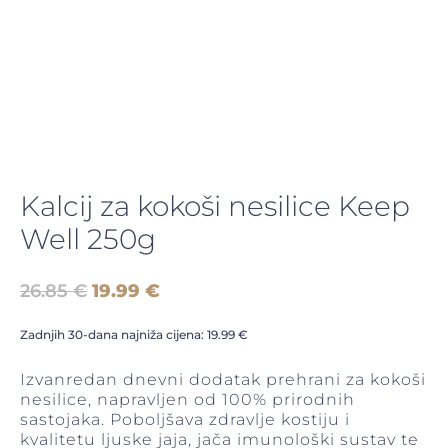
Kalcij za kokoši nesilice Keep
Well 250g
Izvorna
Trenutna
26.85
€
19.99
€
cijena
cijena
bila
je:
Zadnjih 30-dana najniža cijena:
19.99
€
je:
19.99 €.
26.85 €.
Izvanredan dnevni dodatak prehrani za kokoši
nesilice, napravljen od 100% prirodnih
sastojaka. Poboljšava zdravlje kostiju i
kvalitetu ljuske jaja, jača imunološki sustav te