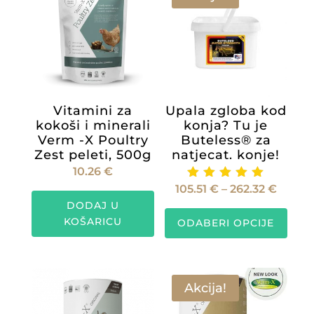
Vitamini za
Upala zgloba kod
kokoši i minerali
konja? Tu je
Verm -X Poultry
Buteless® za
Zest peleti, 500g
natjecat. konje!
10.26
€
Raspo
105.51
€
–
262.32
€
Ocijenje
no
DODAJ U
cijena:
Ovaj
5.00
KOŠARICU
od 5
ODABERI OPCIJE
od
proiz
105.51 
ima
do
više
262.32
varijan
Akcija!
Opcije