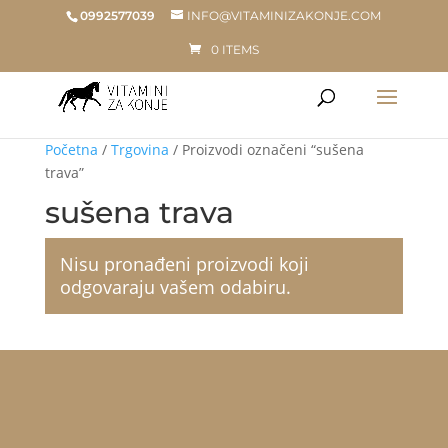
0992577039
INFO@VITAMINIZAKONJE.COM
0 ITEMS
Početna
/
Trgovina
/ Proizvodi označeni “sušena
trava”
sušena trava
Nisu pronađeni proizvodi koji
odgovaraju vašem odabiru.