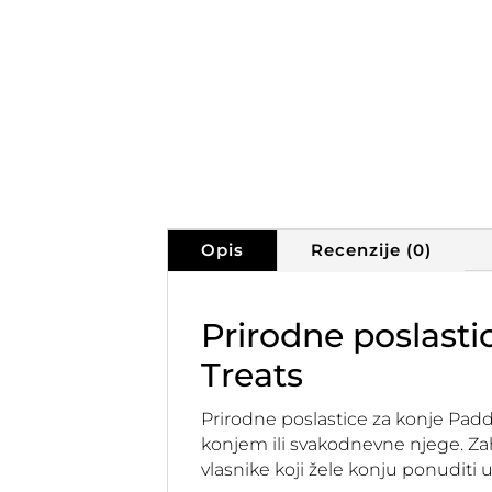
Opis
Recenzije (0)
Prirodne poslast
Treats
Prirodne poslastice za konje Pad
konjem ili svakodnevne njege. Zah
vlasnike koji žele konju ponudit