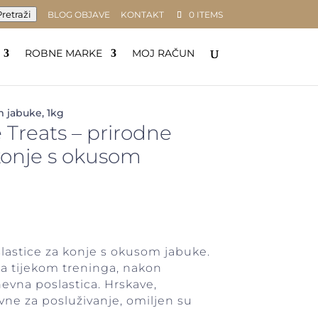
retraži
BLOG OBJAVE
KONTAKT
0 ITEMS
ROBNE MARKE
MOJ RAČUN
m jabuke, 1kg
 Treats – prirodne
 konje s okusom
lastice za konje s okusom jabuke.
a tijekom treninga, nakon
nevna poslastica. Hrskave,
vne za posluživanje, omiljen su