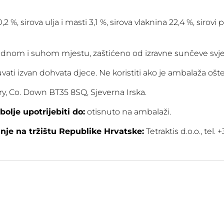
,2 %, sirova ulja i masti 3,1 %, sirova vlaknina 22,4 %, sirovi 
adnom i suhom mjestu, zaštićeno od izravne sunčeve svjet
vati izvan dohvata djece. Ne koristiti ako je ambalaža ošte
ry, Co. Down BT35 8SQ, Sjeverna Irska.
jbolje upotrijebiti do:
otisnuto na ambalaži.
je na tržištu Republike Hrvatske:
Tetraktis d.o.o., tel. 