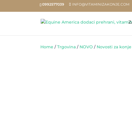
0992577039
INFO@VITAMINIZAKONJE.COM
Z
Home
/
Trgovina
/
NOVO
/
Novosti za konje