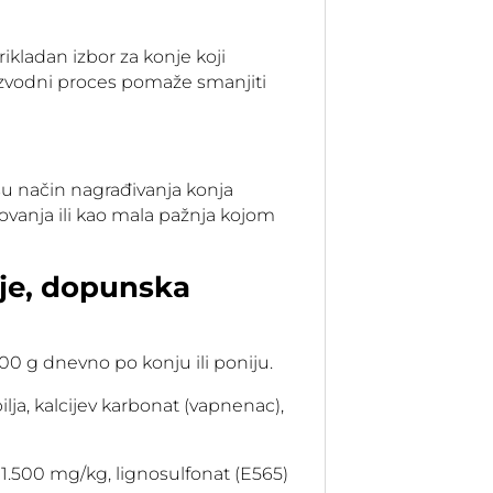
kladan izbor za konje koji
oizvodni proces pomaže smanjiti
su način nagrađivanja konja
tovanja ili kao mala pažnja kojom
je, dopunska
00 g dnevno po konju ili poniju.
lja, kalcijev karbonat (vapnenac),
 1.500 mg/kg, lignosulfonat (E565)