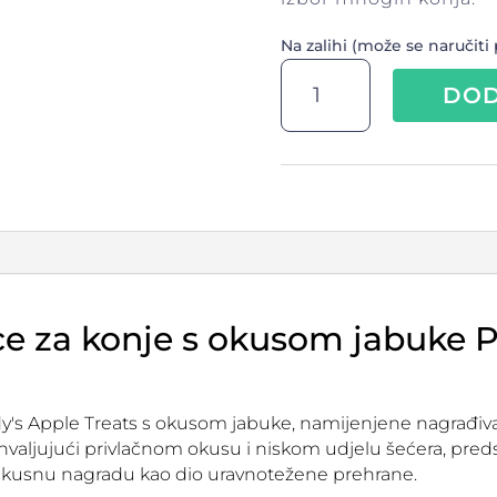
Na zalihi (može se naručiti 
Paddy's
DOD
Apple
Treats
–
prirodne
poslastice
za
konje
s
okusom
jabuke,
ice za konje s okusom jabuke 
1kg
količina
dy's Apple Treats s okusom jabuke, namijenjene nagrađiva
valjujući privlačnom okusu i niskom udjelu šećera, predst
i ukusnu nagradu kao dio uravnotežene prehrane.