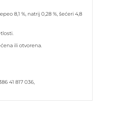
pepeo 8,1 %, natrij 0,28 %, šećeri 4,8
losti.
ćena ili otvorena.
+386 41 817 036,