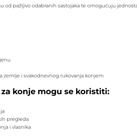
 su od pažljivo odabranih sastojaka te omogućuju jednos
mjenu
 sa zemlje i svakodnevnog rukovanja konjem
 za konje mogu se koristiti:
ja
skih pregleda
ja i vlasnika