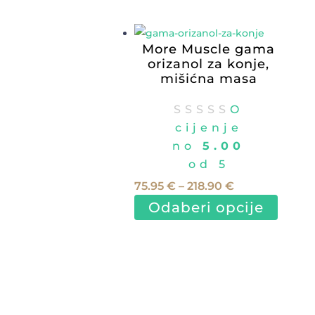
35.29 €
ima
do
više
More Muscle gama
96.82 €
varijant
orizanol za konje,
Opcije
mišićna masa
se
mogu
O
odabrat
cijenje
na
no
5.00
stranici
od 5
proizv
Raspon
75.95
€
–
218.90
€
cijena:
Ovaj
Odaberi opcije
od
proizv
75.95 €
ima
do
više
218.90 €
varijant
Opcije
se