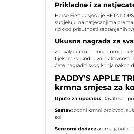
Prikladne i za natjecat
Horse First posjeduje BETA NOPS i
sudjeluju na natjecanjima prema F
rizik od prisutnosti zabranjenih tv
Ukusna nagrada za sv
Zahvaljujući ugodnoj aromi jabuk
tijekom svakodnevnih aktivnosti. P
ćete nagraditi svog konja nakon 
PADDY'S APPLE TREA
krmna smjesa za kon
Upute za uporabu:
Davati kao pos
Sastav:
zobni krmni proizvod, suše
sol.
Senzorni dodaci:
aroma jabuke 1