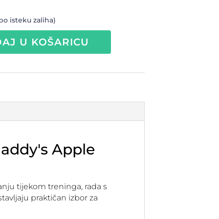
po isteku zaliha)
AJ U KOŠARICU
Paddy's Apple
nju tijekom treninga, rada s
avljaju praktičan izbor za