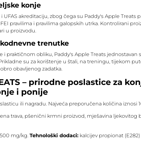
eljske konje
 UFAS akreditaciju, zbog čega su Paddy's Apple Treats pri
EI pravilima i pravilima galopskih utrka. Kontrolirani pr
ari u proizvodu.
akodnevne trenutke
e i praktičnom obliku, Paddy's Apple Treats jednostavan 
rikladne su za korištenje u štali, na treningu, tijekom pu
dobro obavljenog zadatka.
TS – prirodne poslastice za kon
je i ponije
lasticu ili nagradu. Najveća preporučena količina iznosi 1
na trava, pšenični krmni proizvod, mješavina ljekovitog bi
.500 mg/kg.
Tehnološki dodaci:
kalcijev propionat (E282)