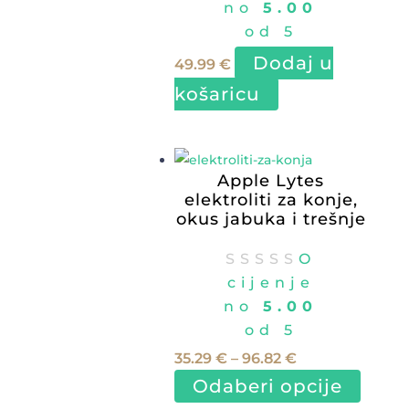
no
5.00
od 5
Dodaj u
49.99
€
košaricu
Apple Lytes
elektroliti za konje,
okus jabuka i trešnje
O
cijenje
no
5.00
od 5
Raspon
35.29
€
–
96.82
€
cijena:
Ovaj
Odaberi opcije
od
proizv