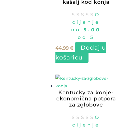
kašalj kod konja
O
cijenje
no
5.00
od 5
Dodaj u
44.99
€
košaricu
Kentucky za konje-
ekonomična potpora
za zglobove
O
cijenje