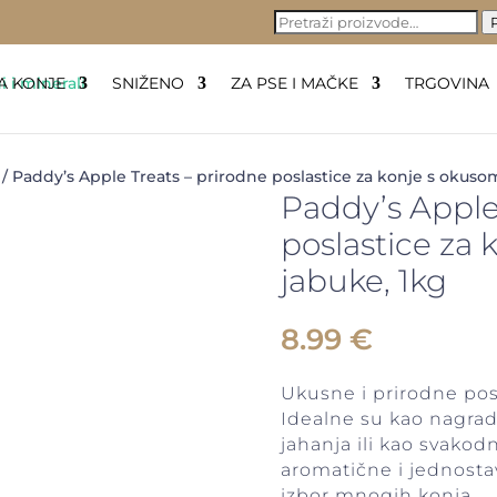
PRETRAŽI:
P
A KONJE
SNIŽENO
ZA PSE I MAČKE
TRGOVINA
/ Paddy’s Apple Treats – prirodne poslastice za konje s okuso
Paddy’s Apple
poslastice za
jabuke, 1kg
8.99
€
Ukusne i prirodne pos
Idealne su kao nagrad
jahanja ili kao svakod
aromatične i jednosta
izbor mnogih konja.