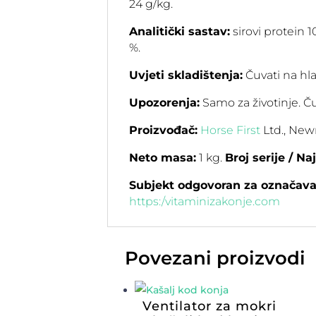
24 g/kg.
Analitički sastav:
sirovi protein 10
%.
Uvjeti skladištenja:
Čuvati na hl
Upozorenja:
Samo za životinje. Ču
Proizvođač:
Horse First
Ltd., New
Neto masa:
1 kg.
Broj serije / Na
Subjekt odgovoran za označavan
https:/vitaminizakonje.com
Povezani proizvodi
Ventilator za mokri