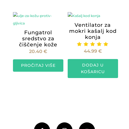
Opcije
se
mogu
Ventilator za
odabrati
mokri kašalj kod
Fungatrol
na
konja
sredstvo za
stranici
čiščenje kože
proizvoda
44.99
€
Ocijenje
20.40
€
no
5.00
od 5
DODAJ U
PROČITAJ VIŠE
KOŠARICU