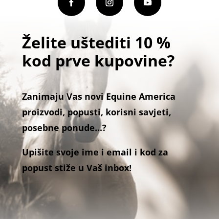
Želite uštediti 10 %
kod prve kupovine?
Zanimaju Vas novi Equine America
proizvodi, popusti, korisni savjeti,
posebne ponude...?
Upišite svoje ime i email i kod za
popust stiže u Vaš inbox!