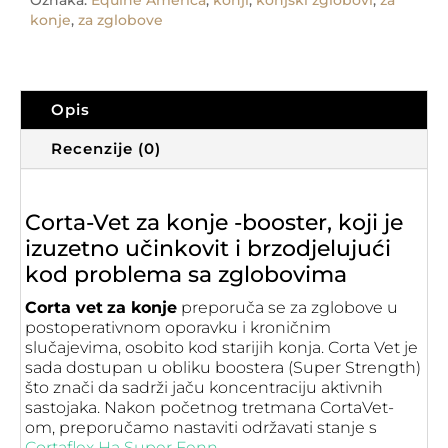
Oznaka:
Equine America
,
konji
,
konjski zglobovi
,
za
za
konje
,
za zglobove
zglobove
količina
Opis
Recenzije (0)
Corta-Vet za konje -booster, koji je
izuzetno učinkovit i brzodjelujući
kod problema sa zglobovima
Corta vet
za konje
preporuča se za zglobove u
postoperativnom oporavku i kroničnim
slučajevima, osobito kod starijih konja. Corta Vet je
sada dostupan u obliku boostera (Super Strength)
što znači da sadrži jaču koncentraciju aktivnih
sastojaka. Nakon početnog tretmana CortaVet-
om, preporučamo nastaviti održavati stanje s
Cortaflex Ha Super Fenn
.