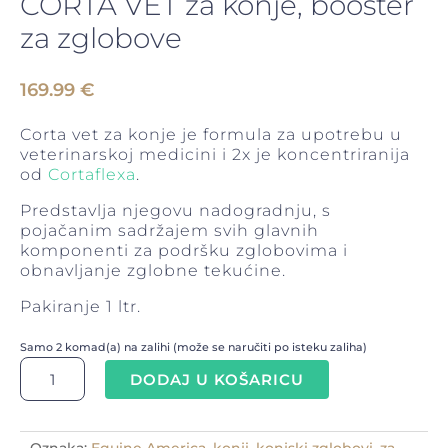
CORTA VET za konje, booster
za zglobove
169.99
€
Corta vet za konje je formula za upotrebu u
veterinarskoj medicini i 2x je koncentriranija
od
Cortaflexa
.
Predstavlja njegovu nadogradnju, s
pojačanim sadržajem svih glavnih
komponenti za podršku zglobovima i
obnavljanje zglobne tekućine.
Pakiranje 1 ltr.
Samo 2 komad(a) na zalihi (može se naručiti po isteku zaliha)
CORTA
DODAJ U KOŠARICU
VET
za
konje,
booster