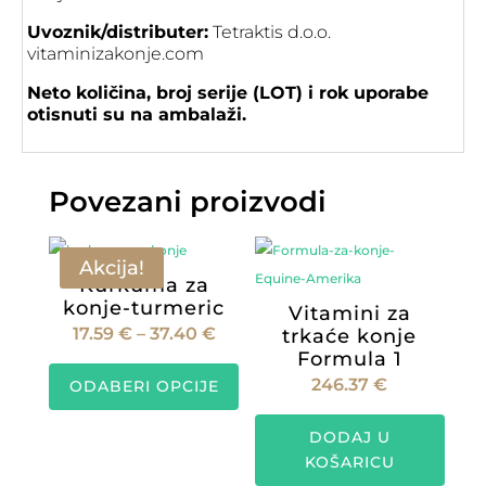
Uvoznik/distributer:
Tetraktis d.o.o.
vitaminizakonje.com
Neto količina, broj serije (LOT) i rok uporabe
otisnuti su na ambalaži.
Povezani proizvodi
Akcija!
Kurkuma za
konje-turmeric
Vitamini za
Raspon
17.59
€
–
37.40
€
trkaće konje
Formula 1
cijena:
Ovaj
246.37
€
ODABERI OPCIJE
od
proizvod
17.59 €
ima
DODAJ U
do
više
KOŠARICU
37.40 €
varijanti.