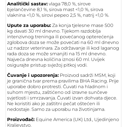
Analitički sastav:
vlaga 78,0 %, sirove
bjelančevine 8,1 %, sirova mast <1,0 %, sirova
vlaknina <1,0 %, sirovi pepeo 2,5 %, natrij <1,0 %.
Upute za uporabu:
Za konja tjelesne mase 500
kg davati 30 ml dnevno. Tijekom razdoblja
intenzivnog treninga ili povećanog opterećenja
zglobova doza se može povećati na 60 ml dnevno
uz nadzor veterinara. Za održavanje ili kod laganog
rada doza se može smanjiti na 15 ml dnevno.
Najveća dnevna količina iznosi 60 ml. Uvijek
osigurajte pristup svježoj pitkoj vodi.
Čuvanje i upozorenja:
Proizvod sadrži MSM, koji
je granična tvar prema pravilima BHA Racing. Prije
uporabe dobro protresti. Čuvati na hladnom i
suhom mjestu, zaštićeno od izravne sunčeve
svjetlosti i smrzavanja. Čuvati izvan dohvata djece.
Ne koristiti ako je zaštitni pečat oštećen ili
nedostaje. Samo za uporabu na životinjama.
Proizvođač:
Equine America (UK) Ltd., Ujedinjeno
Kraljevstvo.