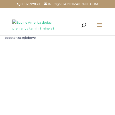
0992577039
INFO@VITAMINIZAKONJE.COM
Home
/
Trgovina
/
ZA KONJE
/
ZA ZGLOBOVE
/ CORTA VET za konje,
booster za zglobove