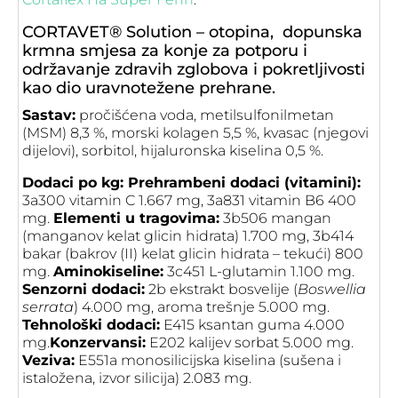
CORTAVET® Solution – otopina, dopunska
krmna smjesa za konje za potporu i
održavanje zdravih zglobova i pokretljivosti
kao dio uravnotežene prehrane.
Sastav:
pročišćena voda, metilsulfonilmetan
(MSM) 8,3 %, morski kolagen 5,5 %, kvasac (njegovi
dijelovi), sorbitol, hijaluronska kiselina 0,5 %.
Dodaci po kg:
Prehrambeni dodaci (vitamini):
3a300 vitamin C 1.667 mg, 3a831 vitamin B6 400
mg.
Elementi u tragovima:
3b506 mangan
(manganov kelat glicin hidrata) 1.700 mg, 3b414
bakar (bakrov (II) kelat glicin hidrata – tekući) 800
mg.
Aminokiseline:
3c451 L-glutamin 1.100 mg.
Senzorni dodaci:
2b ekstrakt bosvelije (
Boswellia
serrata
) 4.000 mg, aroma trešnje 5.000 mg.
Tehnološki dodaci:
E415 ksantan guma 4.000
mg.
Konzervansi:
E202 kalijev sorbat 5.000 mg.
Veziva:
E551a monosilicijska kiselina (sušena i
istaložena, izvor silicija) 2.083 mg.