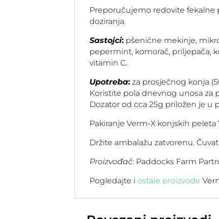
Preporučujemo redovite fekalne pr
doziranja.
Sastojci
:
pšenične mekinje, mikron
pepermint, komorač, priljepača, kop
vitamin C.
Upotreba
:
za prosječnog konja (50
Koristite pola dnevnog unosa za po
Dozator od cca 25g priložen je u p
Pakiranje Verm-X konjskih peleta
Držite ambalažu zatvorenu. Čuvat
Proizvođač
: Paddocks Farm Partn
Pogledajte i
ostale proizvode
Verm