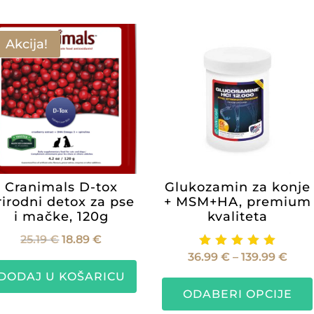
Akcija!
Cranimals D-tox
Glukozamin za konje
rirodni detox za pse
+ MSM+HA, premium
i mačke, 120g
kvaliteta
Izvorna
Trenutna
25.19
€
18.89
€
Ras
36.99
€
–
139.99
€
cijena
cijena
Ocijenje
no
cijen
bila
je:
DODAJ U KOŠARICU
5.00
od 5
od
je:
18.89 €.
ODABERI OPCIJE
36.9
25.19 €.