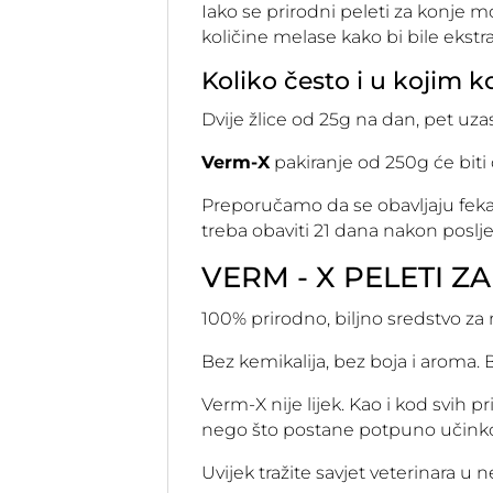
Iako se prirodni peleti za konje m
količine melase kako bi bile ekstr
Koliko često i u kojim 
Dvije žlice od 25g na dan, pet uza
Verm-X
pakiranje od 250g će biti
Preporučamo da se obavljaju feka
treba obaviti 21 dana nakon posl
VERM - X PELETI Z
100% prirodno, biljno sredstvo za 
Bez kemikalija, bez boja i aroma. B
Verm-X nije lijek. Kao i kod svih 
nego što postane potpuno učinkovi
Uvijek tražite savjet veterinara u 