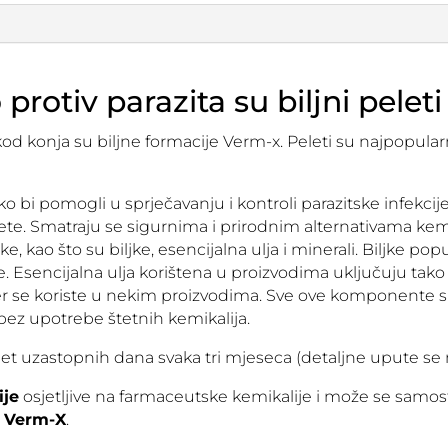
količina
protiv parazita su biljni pele
kod konja su biljne formacije Verm-x. Peleti su najpopularn
o bi pomogli u sprječavanju i kontroli parazitske infekcije
blete. Smatraju se sigurnima i prirodnim alternativama ke
e, kao što su biljke, esencijalna ulja i minerali. Biljke pop
e. Esencijalna ulja korištena u proizvodima uključuju tako u
er se koriste u nekim proizvodima. Sve ove komponente su
a bez upotrebe štetnih kemikalija.
et uzastopnih dana svaka tri mjeseca (detaljne upute se n
ije
osjetljive na farmaceutske kemikalije i može se samost
e
Verm-X
.