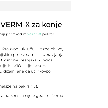
ti VERM-X za konje
iji proizvod iz
Verm-X
palete
. Proizvodi uključuju razne oblike,
mijskim proizvodima za upravljanje
ut kumine, češnjaka, klinčića,
lje klinčića i ulje nevena.
 dizajnirane da učinkovito
alaze na pakiranju).
alno koristiti cijele godine. Nema