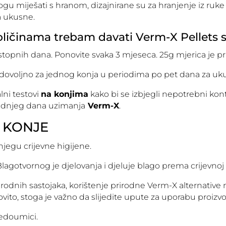
ogu miješati s hranom, dizajnirane su za hranjenje iz ruke
a ukusne.
količinama trebam davati Verm-X Pellets
stopnih dana. Ponovite svaka 3 mjeseca. 25g mjerica je pr
 dovoljno za jednog konja u periodima po pet dana za uk
lni testovi
na konjima
kako bi se izbjegli nepotrebni kon
jednjeg dana uzimanja
Verm-X
.
A KONJE
njegu crijevne higijene.
lagotvornog je djelovanja i djeluje blago prema crijevnoj sl
prirodnih sastojaka, korištenje prirodne Verm-X alternative
to, stoga je važno da slijedite upute za uporabu proizvo
nedoumici.