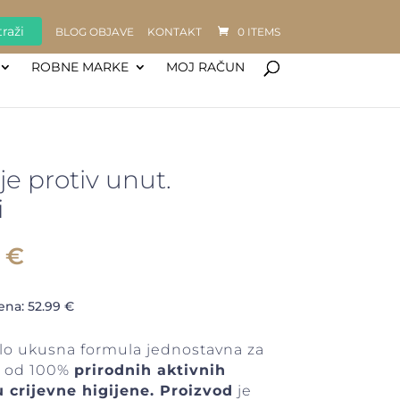
raži
BLOG OBJAVE
KONTAKT
0 ITEMS
ROBNE MARKE
MOJ RAČUN
e protiv unut.
i
Raspon
8
€
cijena:
od
jena:
52.99
€
52.99 €
do
rlo ukusna formula jednostavna za
111.48 €
a od 100%
prirodnih aktivnih
u crijevne higijene. Proizvod
je