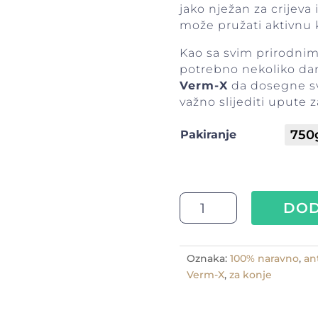
jako nježan za crijeva 
može pružati aktivnu 
Kao sa svim prirodnim
potrebno nekoliko da
Verm-X
da dosegne svo
važno slijediti upute 
Pakiranje
Verm-
DOD
x
za
konje
Oznaka:
100% naravno
,
an
protiv
Verm-X
,
za konje
unut.
parazita,
peleti