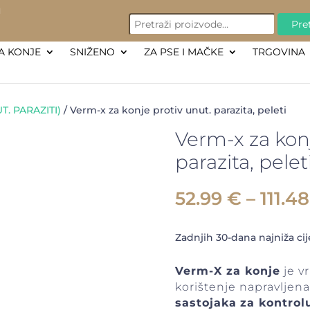
PRETRAŽI:
M
Pret
A KONJE
SNIŽENO
ZA PSE I MAČKE
TRGOVINA
T. PARAZITI)
/ Verm-x za konje protiv unut. parazita, peleti
Verm-x za konj
parazita, pelet
52.99
€
–
111.4
Zadnjih 30-dana najniža ci
Verm-X za konje
je v
korištenje napravljen
sastojaka
za kontrol