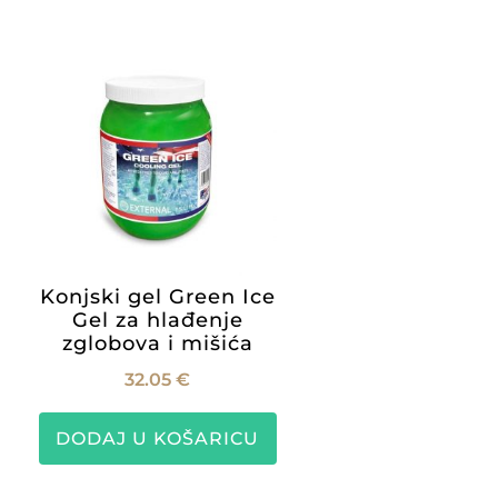
Konjski gel Green Ice
Gel za hlađenje
zglobova i mišića
32.05
€
pon
a:
Ovaj
DODAJ U KOŠARICU
proizvod
9 €
ima