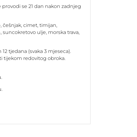
ce provodi se 21 dan nakon zadnjeg
češnjak, cimet, timijan,
an, suncokretovo ulje, morska trava,
 12 tjedana (svaka 3 mjeseca).
ti tijekom redovitog obroka.
.
.