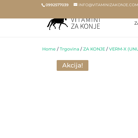
0992577039
INFO@VITAMINIZAKONJE.CO
Z
Home
/
Trgovina
/
ZA KONJE
/
VERM-X (UNU
Akcija!