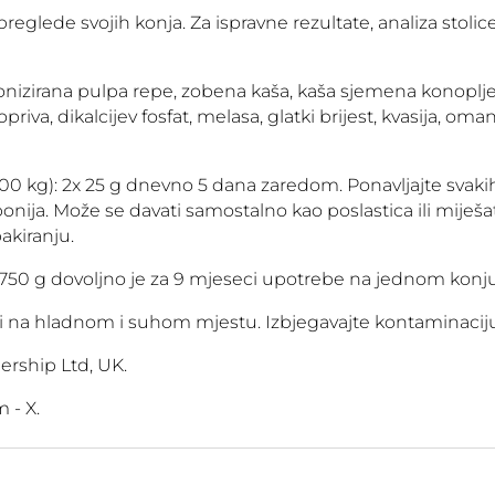
eglede svojih konja. Za ispravne rezultate, analiza stoli
izirana pulpa repe, zobena kaša, kaša sjemena konoplje, 
riva, dikalcijev fosfat, melasa, glatki brijest, kvasija, om
0 kg): 2x 25 g dnevno 5 dana zaredom. Ponavljajte svakih
nija. Može se davati samostalno kao poslastica ili miješa
akiranju.
 750 g dovoljno je za 9 mjeseci upotrebe na jednom konju
i na hladnom i suhom mjestu. Izbjegavajte kontaminaciju
ership Ltd, UK.
 - X.