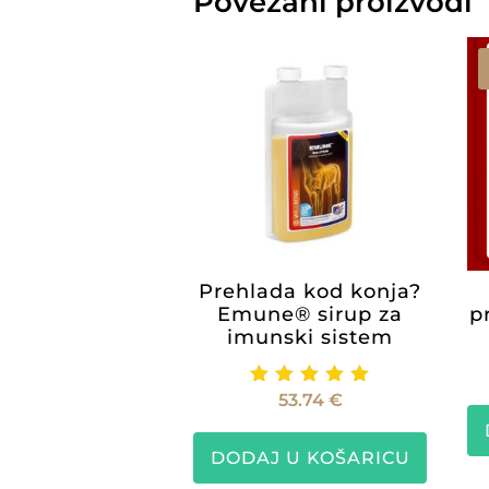
Povezani proizvodi
Prehlada kod konja?
Emune® sirup za
p
imunski sistem
53.74
€
Ocijenje
no
5.00
od 5
DODAJ U KOŠARICU