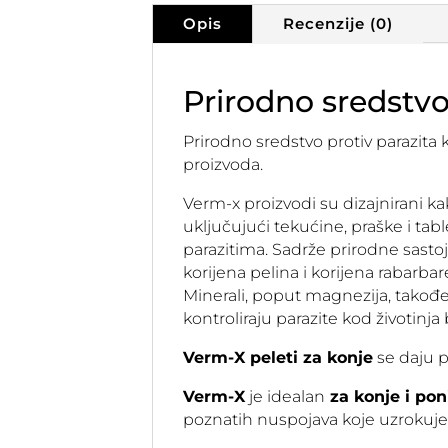
Opis
Recenzije (0)
Prirodno sredstvo 
Prirodno sredstvo protiv parazita 
proizvoda.
Verm-x proizvodi su dizajnirani kak
uključujući tekućine, praške i ta
parazitima. Sadrže prirodne sastojk
korijena pelina i korijena rabarbar
Minerali, poput magnezija, takođ
kontroliraju parazite kod životinj
Verm-X peleti za konje
se daju p
Verm-X
je idealan
za konje i pon
poznatih nuspojava koje uzrokuj