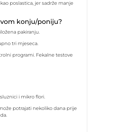
 kao poslastica, jer sadrže manje
 svom konju/poniju?
iložena pakiranju.
upno tri mjeseca.
trolni programi. Fekalne testove
uznici i mikro flori.
 može potrajati nekoliko dana prije
da.