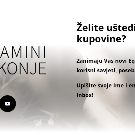
do
139.
Želite ušted
kupovine?
Zanimaju Vas novi Eq
korisni savjeti, pose
Upišite svoje ime i em
inbox!