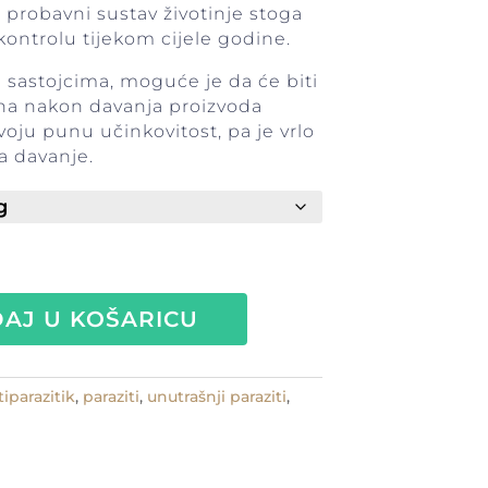
i probavni sustav životinje stoga
kontrolu tijekom cijele godine.
 sastojcima, moguće je da će biti
na nakon davanja proizvoda
ju punu učinkovitost, pa je vrlo
za davanje.
AJ U KOŠARICU
tiparazitik
,
paraziti
,
unutrašnji paraziti
,