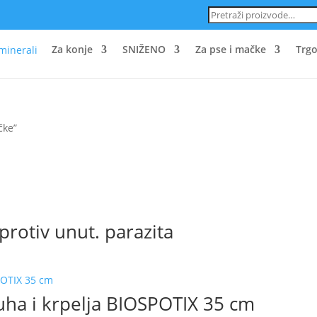
Pretraži:
Za konje
SNIŽENO
Za pse i mačke
Trgo
čke”
protiv unut. parazita
aj
oizvod
a
uha i krpelja BIOSPOTIX 35 cm
e