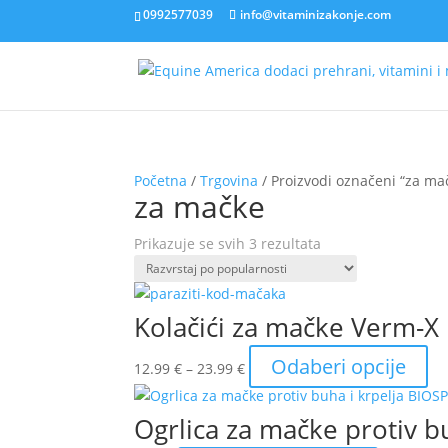
0992577039
info@vitaminizakonje.com
Početna
/
Trgovina
/ Proizvodi označeni “za ma
za mačke
Poredano
Prikazuje se svih 3 rezultata
po
popularnosti
Kolačići za mačke Verm-X 
Raspon
Ov
Odaberi opcije
12.99
€
–
23.99
€
cijena:
pr
od
im
Ogrlica za mačke protiv b
12.99 €
viš