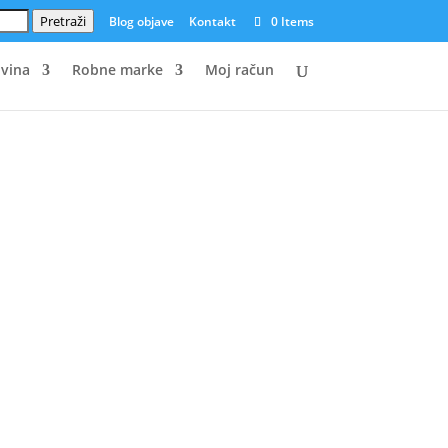
Pretraži
Blog objave
Kontakt
0 Items
vina
Robne marke
Moj račun