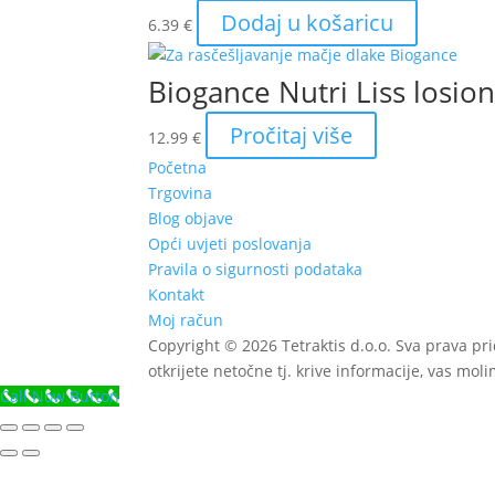
do
var
Dodaj u košaricu
6.39
€
23.99 €
Op
se
mo
Biogance Nutri Liss losio
od
Pročitaj više
na
12.99
€
str
Početna
pr
Trgovina
Blog objave
Opći uvjeti poslovanja
Pravila o sigurnosti podataka
Kontakt
Moj račun
Copyright © 2026 Tetraktis d.o.o. Sva prava pr
otkrijete netočne tj. krive informacije, vas mol
Call Now Button