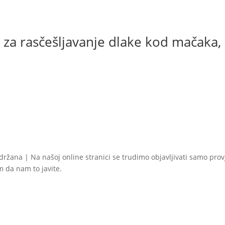
ijanti.
cije
gu
n za rasčešljavanje dlake kod mačaka,
abrati
anici
oizvoda
idržana | Na našoj online stranici se trudimo objavljivati samo pro
im da nam to javite.