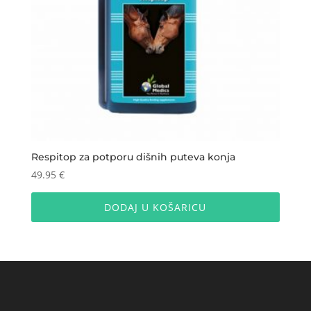
Respitop za potporu dišnih puteva konja
49.95
€
DODAJ U KOŠARICU