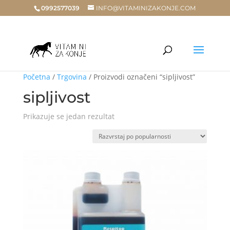
0992577039
INFO@VITAMINIZAKONJE.COM
Početna
/
Trgovina
/ Proizvodi označeni “sipljivost”
sipljivost
Prikazuje se jedan rezultat