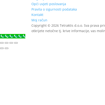
do
var
Opći uvjeti poslovanja
82.99 €
Op
Pravila o sigurnosti podataka
se
Kontakt
mo
Moj račun
od
Copyright © 2026 Tetraktis d.o.o. Sva prava pr
na
otkrijete netočne tj. krive informacije, vas mol
str
Call Now Button
pr