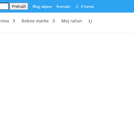
Pretraži
Blog objave
Kontakt
0 Items
vina
Robne marke
Moj račun