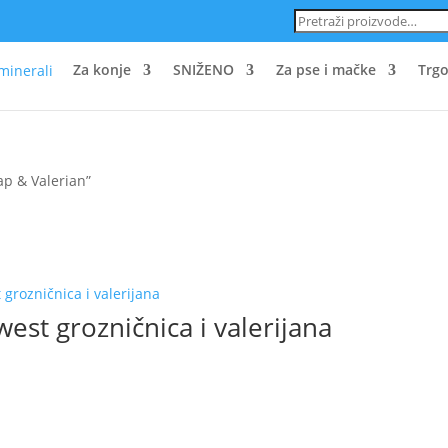
Pretraži:
Za konje
SNIŽENO
Za pse i mačke
Trgo
ap & Valerian”
est grozničnica i valerijana
aj
oizvod
a
e