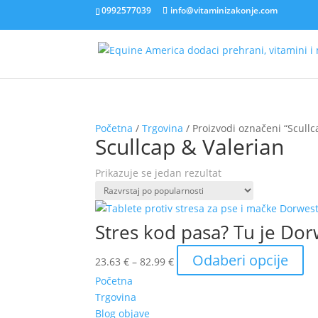
0992577039
info@vitaminizakonje.com
Početna
/
Trgovina
/ Proizvodi označeni “Scullc
Scullcap & Valerian
Prikazuje se jedan rezultat
Stres kod pasa? Tu je Dorw
Raspon
Ov
Odaberi opcije
23.63
€
–
82.99
€
cijena:
pr
Početna
od
im
Trgovina
23.63 €
viš
Blog objave