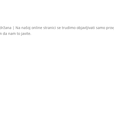
ijanti.
cije
gu
abrati
idržana | Na našoj online stranici se trudimo objavljivati samo pro
im da nam to javite.
anici
oizvoda