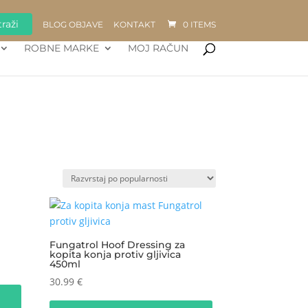
raži
BLOG OBJAVE
KONTAKT
0 ITEMS
ROBNE MARKE
MOJ RAČUN
Fungatrol Hoof Dressing za
kopita konja protiv gljivica
450ml
30.99
€