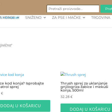
PRETRAŽI:
M
Pret
A KONJE
SNIŽENO
ZA PSE I MAČKE
TRGOVINA
jivično”
ice kod konja? Isprobajte
Thrush sprej za uklanjanje
atrol sprej
gnjilogriza žabice i mekuši
konja, 500ml
9
€
32.28
€
DODAJ U KOŠARICU
DODAJ U KOŠARICU