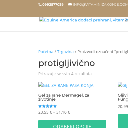
0992577039
INFO@VITAMINIZAKONJE.CO
Z
Početna
/
Trgovina
/ Proizvodi označeni “protigl
protigljivično
Poredano
Prikazuje se svih 4 rezultata
po
popularnosti
Gel za rane Dermagel, za
Gljiv
životinje
Fung
20.9
Raspon
23.55
€
–
31.10
€
Ocijenjeno
5.00
cijena:
Ovaj
od 5
od
proizvod
ODABERI OPCIJE