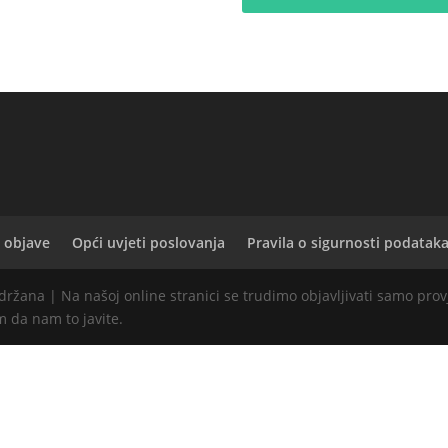
 objave
Opći uvjeti poslovanja
Pravila o sigurnosti podatak
idržana | Na našoj online stranici se trudimo objavljivati samo pro
im da nam to javite.