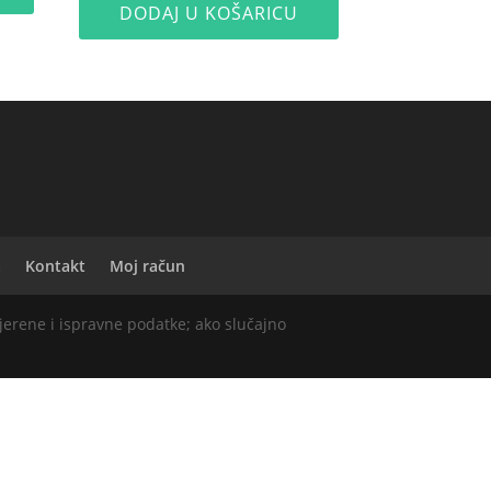
DODAJ U KOŠARICU
a
Kontakt
Moj račun
vjerene i ispravne podatke; ako slučajno