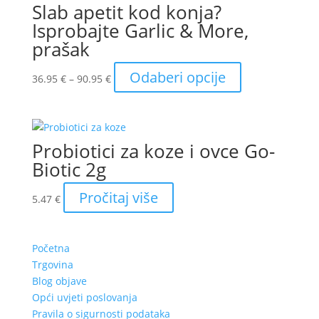
Slab apetit kod konja?
Isprobajte Garlic & More,
prašak
Raspon
Ovaj
Odaberi opcije
36.95
€
–
90.95
€
cijena:
proizvod
od
ima
36.95 €
više
do
varijanti.
Probiotici za koze i ovce Go-
90.95 €
Opcije
Biotic 2g
se
mogu
Pročitaj više
5.47
€
odabrati
na
stranici
Početna
proizvoda
Trgovina
Blog objave
Opći uvjeti poslovanja
Pravila o sigurnosti podataka