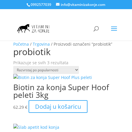
0992577039
info@vitaminizakonje.com
Početna
/
Trgovina
/ Proizvodi označeni “probiotik”
probiotik
Poredano
Prikazuje se svih 3 rezultata
po
popularnosti
Biotin za konja Super Hoof
peleti 3kg
Dodaj u košaricu
62.29
€