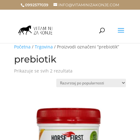
0992577039
INFO@VITAMINIZAKONJE.COM
Početna
/
Trgovina
/ Proizvodi označeni “prebiotik”
prebiotik
Poredano
Prikazuje se svih 2 rezultata
po
popularnosti