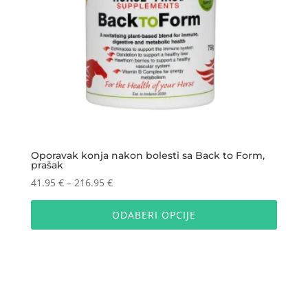
Oporavak konja nakon bolesti sa Back to Form,
prašak
Raspon
41.95
€
–
216.95
€
cijena:
Ovaj
od
proizv
ODABERI OPCIJE
41.95 €
ima
do
više
216.95 €
varijan
Opcije
se