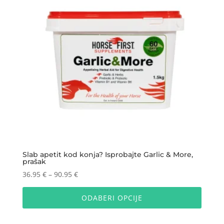
mogu
odabra
na
stranic
proizv
Slab apetit kod konja? Isprobajte Garlic & More,
prašak
Raspon
36.95
€
–
90.95
€
cijena:
Ovaj
od
proizv
ODABERI OPCIJE
36.95 €
ima
do
više