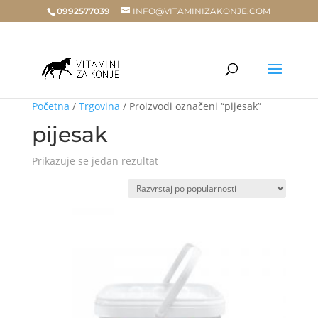
0992577039
INFO@VITAMINIZAKONJE.COM
Početna
/
Trgovina
/ Proizvodi označeni “pijesak”
pijesak
Prikazuje se jedan rezultat