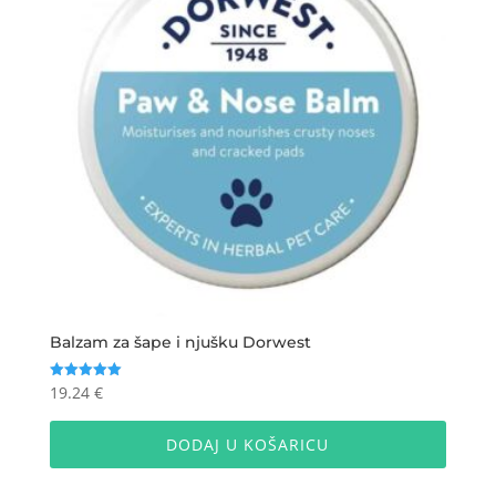
Balzam za šape i njušku Dorwest
19.24
€
Ocijenjeno
5.00
od 5
DODAJ U KOŠARICU