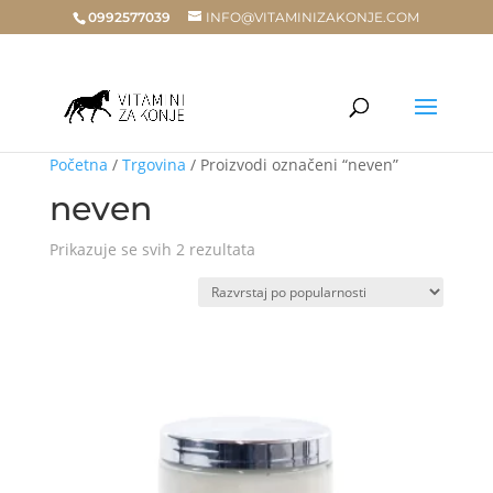
0992577039
INFO@VITAMINIZAKONJE.COM
Početna
/
Trgovina
/ Proizvodi označeni “neven”
neven
Poredano
Prikazuje se svih 2 rezultata
po
popularnosti