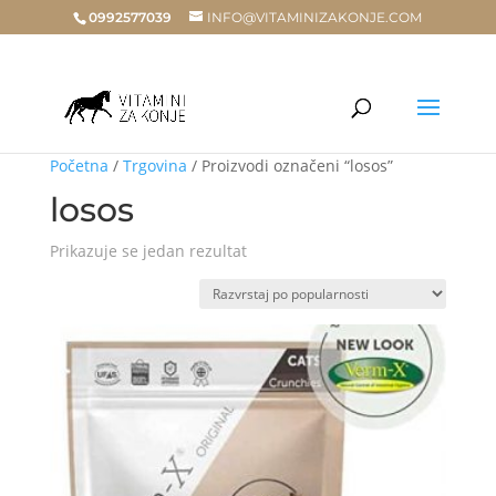
0992577039
INFO@VITAMINIZAKONJE.COM
Početna
/
Trgovina
/ Proizvodi označeni “losos”
losos
Prikazuje se jedan rezultat