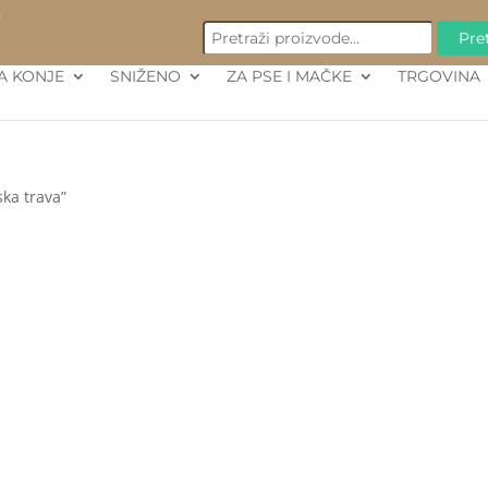
PRETRAŽI:
M
Pret
A KONJE
SNIŽENO
ZA PSE I MAČKE
TRGOVINA
ska trava”