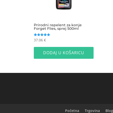
Prirodni repelent za konje
Forget Flies, sprej 500ml
37.06
€
Ocijenjeno
5.00
od 5
DODAJ U KOŠARICU
Početna
Trgovina
Blog