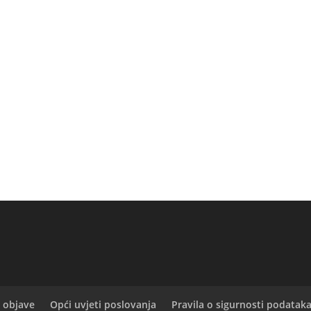
 objave
Opći uvjeti poslovanja
Pravila o sigurnosti podatak