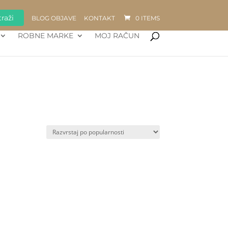
raži
BLOG OBJAVE
KONTAKT
0 ITEMS
ROBNE MARKE
MOJ RAČUN