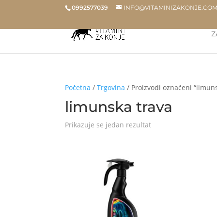
0992577039
INFO@VITAMINIZAKONJE.CO
Z
Početna
/
Trgovina
/ Proizvodi označeni “limun
limunska trava
Prikazuje se jedan rezultat