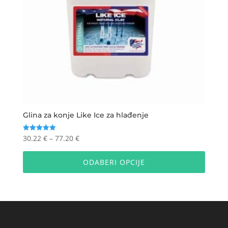
Glina za konje Like Ice za hlađenje
Raspon
30.22
€
–
77.20
€
Ocijenjeno
5.00
cijena:
Ovaj
od 5
od
proizv
ODABERI OPCIJE
30.22 €
ima
do
više
77.20 €
varijan
Opcije
se