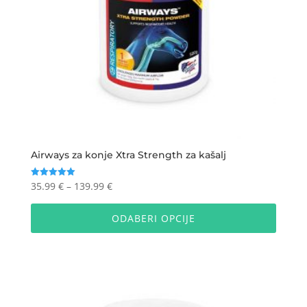
Airways za konje Xtra Strength za kašalj
Raspon
35.99
€
–
139.99
€
Ocijenjeno
5.00
cijena:
Ovaj
od 5
od
proizv
ODABERI OPCIJE
35.99 €
ima
do
više
139.99 €
varijan
Opcije
se