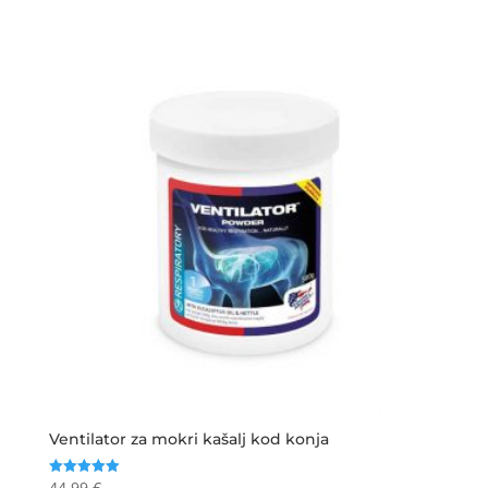
Ventilator za mokri kašalj kod konja
44.99
€
Ocijenjeno