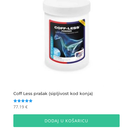
mogu
odabra
na
stranic
proizv
Coff Less prašak (sipljivost kod konja)
77.19
€
Ocijenjeno
5.00
od 5
DODAJ U KOŠARICU