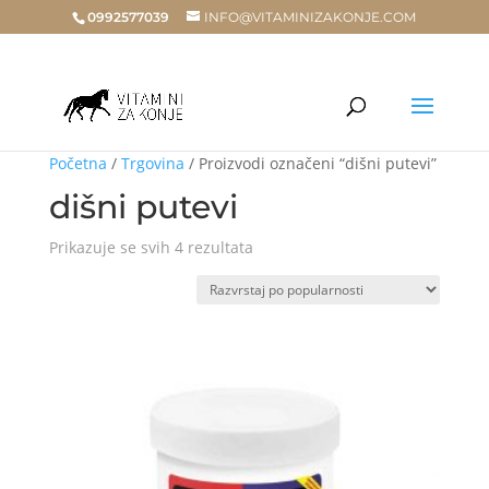
0992577039
INFO@VITAMINIZAKONJE.COM
Početna
/
Trgovina
/ Proizvodi označeni “dišni putevi”
dišni putevi
Poredano
Prikazuje se svih 4 rezultata
po
popularnosti