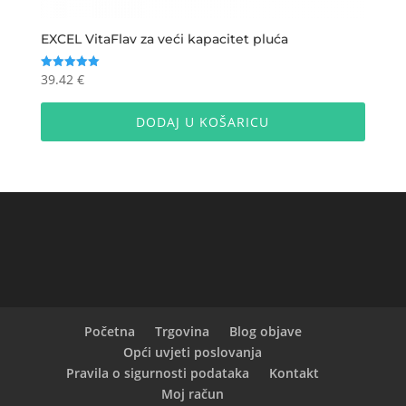
EXCEL VitaFlav za veći kapacitet pluća
39.42
€
Ocijenjeno
5.00
od 5
DODAJ U KOŠARICU
Početna
Trgovina
Blog objave
Opći uvjeti poslovanja
Pravila o sigurnosti podataka
Kontakt
Moj račun