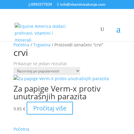
0992577039
info@vitaminizakonje.com
Početna
/
Trgovina
/ Proizvodi označeni “crvi”
crvi
Prikazuje se jedan rezultat
Za papige Verm-x protiv
unutrašnjih parazita
Pročitaj više
9.85
€
Početna