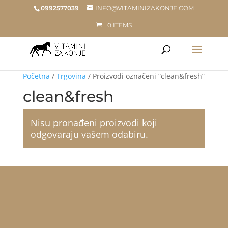
0992577039
INFO@VITAMINIZAKONJE.COM
0 ITEMS
Početna
/
Trgovina
/ Proizvodi označeni “clean&fresh”
clean&fresh
Nisu pronađeni proizvodi koji
odgovaraju vašem odabiru.