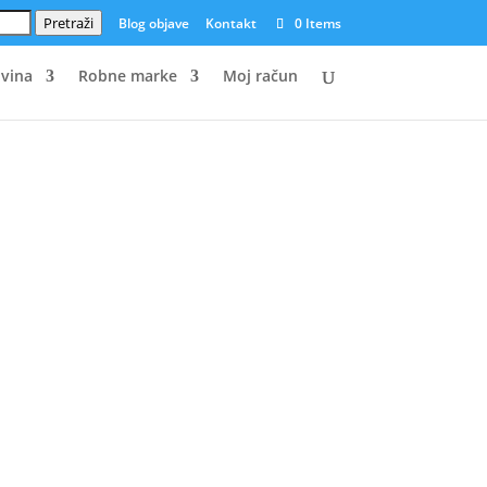
Pretraži
Blog objave
Kontakt
0 Items
vina
Robne marke
Moj račun