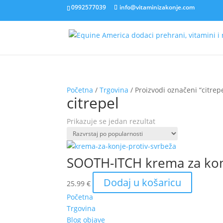
0992577039
info@vitaminizakonje.com
Početna
/
Trgovina
/ Proizvodi označeni “citrep
citrepel
Prikazuje se jedan rezultat
SOOTH-ITCH krema za konj
Dodaj u košaricu
25.99
€
Početna
Trgovina
Blog objave