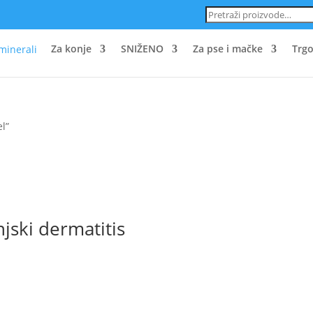
Pretraži:
Za konje
SNIŽENO
Za pse i mačke
Trgo
el”
ski dermatitis