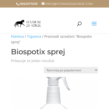
0992577039
INFO@VITAMINIZAKONJE.COM
Početna
/
Trgovina
/ Proizvodi označeni “Biospotix
sprej”
Biospotix sprej
Prikazuje se jedan rezultat