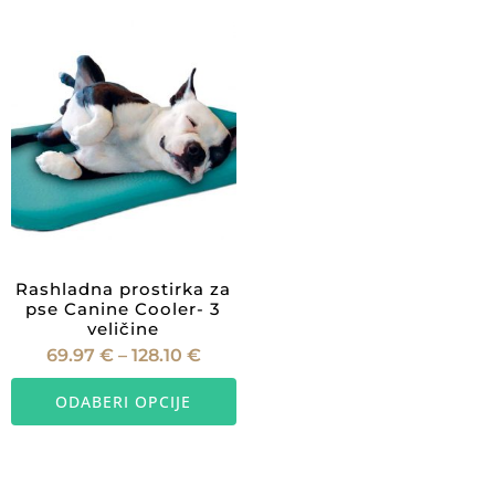
Rashladna prostirka za
pse Canine Cooler- 3
veličine
Raspon
69.97
€
–
128.10
€
cijena:
Ovaj
od
69.97 €
ODABERI OPCIJE
proizvod
do
128.10 €
ima
više
varijanti.