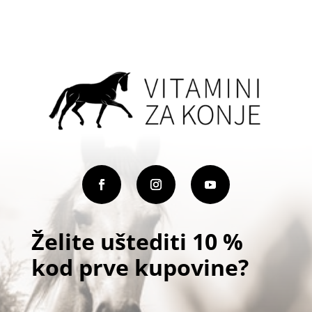
Opcije
se
mogu
odabrati
na
stranici
proizvoda
Želite uštediti 10 %
kod prve kupovine?