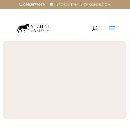
0992577039
INFO@VITAMINIZAKONJE.COM