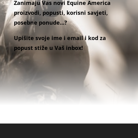
Zanimaju Vas novi Equine America
proizvodi, popusti, korisni savjeti,
posebne ponude...?
Upišite svoje ime i email i kod za
popust stiže u Vaš inbox!