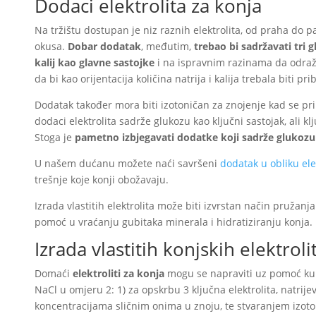
Dodaci elektrolita za konja
Na tržištu dostupan je niz raznih elektrolita, od praha do pa
okusa.
Dobar dodatak
, međutim,
trebao bi sadržavati tri gl
kalij kao glavne sastojke
i na ispravnim razinama da odraža
da bi kao orijentacija količina natrija i kalija trebala biti pri
Dodatak također mora biti izotoničan za znojenje kad se pri
dodaci elektrolita sadrže glukozu kao ključni sastojak, ali kl
Stoga je
pametno izbjegavati dodatke koji sadrže glukozu
U našem dućanu možete naći savršeni
dodatak u obliku ele
trešnje koje konji obožavaju.
Izrada vlastitih elektrolita može biti izvrstan način pružanja
pomoć u vraćanju gubitaka minerala i hidratiziranju konja.
Izrada vlastitih konjskih elektroli
Domaći
elektroliti za konja
mogu se napraviti uz pomoć kuhin
NaCl u omjeru 2: 1) za opskrbu 3 ključna elektrolita, natrijev
koncentracijama sličnim onima u znoju, te stvaranjem izoto