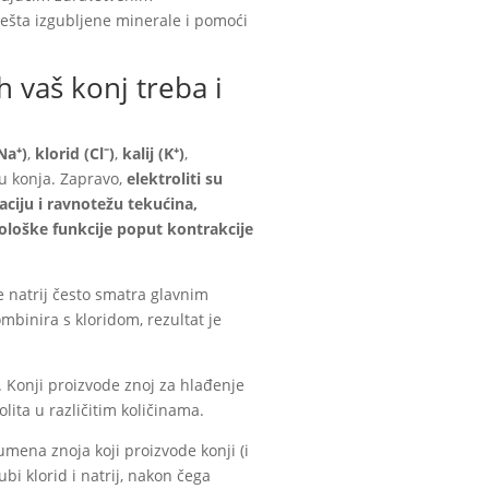
ešta izgubljene minerale i pomoći
ih vaš konj treba i
(Na⁺)
,
klorid (Cl⁻)
,
kalij (K⁺)
,
lu konja. Zapravo,
elektroliti su
aciju i ravnotežu tekućina,
rološke funkcije poput kontrakcije
se natrij često smatra glavnim
ombinira s kloridom, rezultat je
m. Konji proizvode znoj za hlađenje
olita u različitim količinama.
umena znoja koji proizvode konji (i
bi klorid i natrij, nakon čega