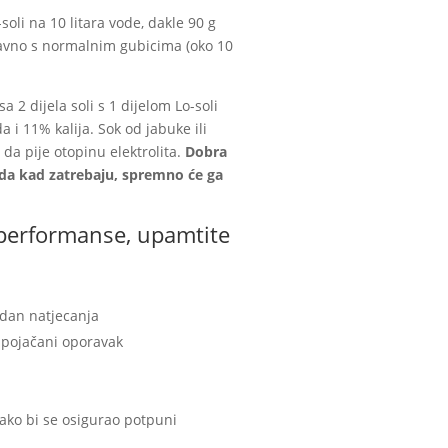
soli na 10 litara vode, dakle 90 g
nopravno s normalnim gubicima (oko 10
a 2 dijela soli s 1 dijelom Lo-soli
a i 11% kalija. Sok od jabuke ili
 da pije otopinu elektrolita.
Dobra
o da kad zatrebaju, spremno će ga
i performanse, upamtite
 dan natjecanja
a pojačani oporavak
kako bi se osigurao potpuni