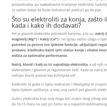
posljedicama, pa svakodnevno hranjenje elektrolita nadomj
će vašem konju da bude hidratiziran potičući ga da pije.
Što su elektroliti za konja, zašto 
kada i kako ih dodavati?
Pet je glavnih elektrolita potrebnih konjima, a to su:
natrij 
magnezij (Mg²⁺)
i
kalcij (Ca²⁺)
i svi igraju važnu ulogu u tije
potrebni za gotovo sve tjelesne funkcije, uključujući regul
probavu, kiselinsko-bazni (pH) status konja i vitalne neu
mišića za optimalne performanse.
Natrij, klorid i kalij su tri najvažnija elektrolita
, a od njih 
elektrolitom i glavnim je regulatorom žeđi. Kada se natrij k
natrijev klorid, poznat kao kuhinjska sol!
Elektroliti se gube iz tijela mokraćom i fekalijama te znoje
tijela tijekom vježbanja, a ovaj znoj sadrži pet glavnih elektr
Gubici elektrolita kroz znoj mogu biti znatni zbog silnog vol
do 10-15 litara na sat), pri čemu se u najvećim količinama gu