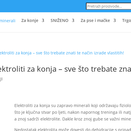
Pretraži:
Za konje
SNIŽENO
Za pse i mačke
Trgo
ektroliti za konja – sve što trebate znat
JI
Elektroliti za konja su zapravo minerali koji održavaju fizio
što je ključna stvar po ljeti, nakon napornog treninga ili nat
a znoj sadrži elektrolite. Dakle kroz znoj gube se važni mine
Nedostatak elektrolita može dovesti do dehidracije s prip