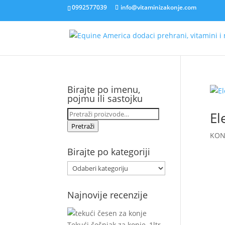
0992577039
info@vitaminizakonje.com
Birajte po imenu,
pojmu ili sastojku
Pretraži:
El
Pretraži
KON
Birajte po kategoriji
Najnovije recenzije
Tekući češnjak za konje, 1ltr