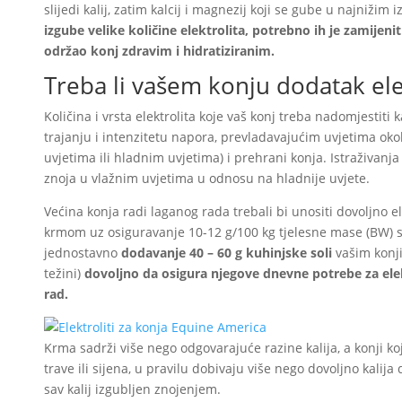
slijedi kalij, zatim kalcij i magnezij koji se gube u najnižim
izgube velike količine elektrolita, potrebno ih je zamijeni
održao konj zdravim i hidratiziranim.
Treba li vašem konju dodatak ele
Količina i vrsta elektrolita koje vaš konj treba nadomjestiti 
trajanju i intenzitetu napora, prevladavajućim uvjetima okol
uvjetima ili hladnim uvjetima) i prehrani konja. Istraživanj
znoja u vlažnim uvjetima u odnosu na hladnije uvjete.
Većina konja radi laganog rada trebali bi unositi dovoljno e
krmom uz osiguravanje 10-12 g/100 kg tjelesne mase (BW) so
jednostavno
dodavanje 40 – 60 g kuhinjske soli
vašim konj
težini)
dovoljno da osigura njegove dnevne potrebe za elekt
rad.
Krma sadrži više nego odgovarajuće razine kalija, a konji ko
trave ili sijena, u pravilu dobivaju više nego dovoljno kalija
sav kalij izgubljen znojenjem.