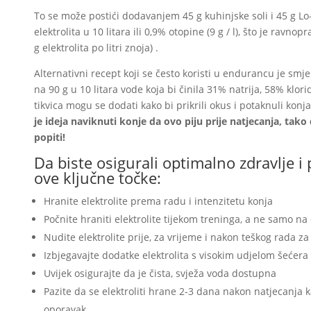
To se može postići dodavanjem 45 g kuhinjske soli i 45 g Lo-
elektrolita u 10 litara ili 0,9% otopine (9 g / l), što je rav
g elektrolita po litri znoja) .
Alternativni recept koji se često koristi u endurancu je smjes
na 90 g u 10 litara vode koja bi činila 31% natrija, 58% klorid
tikvica mogu se dodati kako bi prikrili okus i potaknuli konja
je ideja naviknuti konje da ovo piju prije natjecanja, tak
popiti!
Da biste osigurali optimalno zdravlje 
ove ključne točke:
Hranite elektrolite prema radu i intenzitetu konja
Počnite hraniti elektrolite tijekom treninga, a ne samo na
Nudite elektrolite prije, za vrijeme i nakon teškog rada z
Izbjegavajte dodatke elektrolita s visokim udjelom šećera
Uvijek osigurajte da je čista, svježa voda dostupna
Pazite da se elektroliti hrane 2-3 dana nakon natjecanja 
oporavak