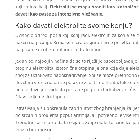
koji sadrže kalij.
Elektroliti se mogu hraniti kao izotonične
davati kao paste za intenzivno vježbanje
.
Kako davati elektrolite svome konju?
Ovisno o prirodi posla koji konj radi, elektroliti za konja se 
nakon natjecanja. Krma se mora osigurati prije početka natj
natjecanje ili utrku potpuno hidratizirani.
Jedan od najboljih načina da se to riješi je osposobljavanje
otopinu elektrolita. Izotonična otopina je ona koja daje elek
znoj za učinkovito nadoknađivanje. Sol se može prethodno d
dovoljno vremena da se potakne žeđ, tj. do 4 sata, tako da
popije dovoljno vode da postane potpuno hidratiziran. Čista
čitavo vrijeme dostupna.
Istraživanja su pokrenula zabrinutost zbog hranjenja kalije
do srčanih problema poput aritmija, ali potrebno je više istr
Trenutno se smatra da bi osiguravanje male količine kalija u
moglo biti korisno.