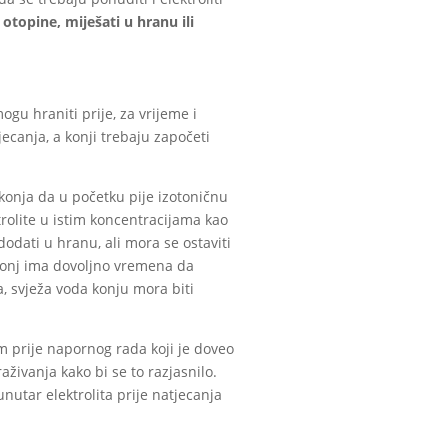
 otopine, miješati u hranu ili
mogu hraniti prije, za vrijeme i
ecanja, a konji trebaju započeti
 konja da u početku pije izotoničnu
trolite u istim koncentracijama kao
odati u hranu, ali mora se ostaviti
 konj ima dovoljno vremena da
, svježa voda konju mora biti
m prije napornog rada koji je doveo
aživanja kako bi se to razjasnilo.
nutar elektrolita prije natjecanja