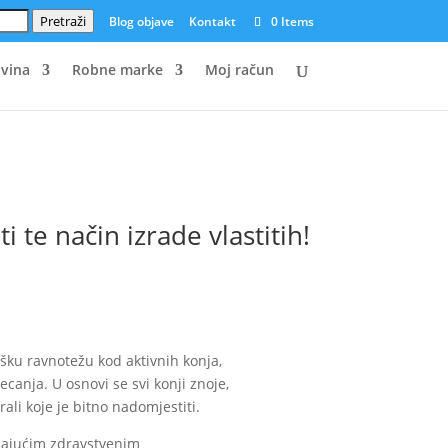
Pretraži
Blog objave
Kontakt
0 Items
vina
Robne marke
Moj račun
i te način izrade vlastitih!
lošku ravnotežu kod aktivnih konja,
jecanja. U osnovi se svi konji znoje,
rali koje je bitno nadomjestiti.
adajućim zdravstvenim