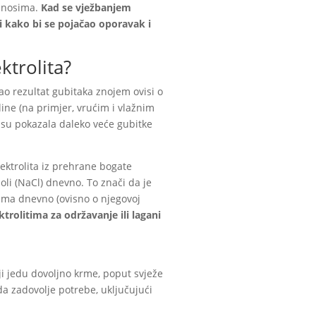
 iznosima.
Kad se vježbanjem
ti kako bi se pojačao oporavak i
ktrolita?
kao rezultat gubitaka znojem ovisi o
ine (na primjer, vrućim i vlažnim
a su pokazala daleko veće gubitke
lektrolita iz prehrane bogate
li (NaCl) dnevno. To znači da je
ima dnevno (ovisno o njegovoj
rolitima za održavanje ili lagani
ji jedu dovoljno krme, poput svježe
 da zadovolje potrebe, uključujući