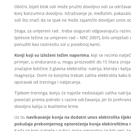
Obični, bijeli blok soli može pružiti dovoljno soli za održav
konj konzumira dovoljno. Istraživanje je, međutim, pokazalo
soli što znači da se ipak ne može zajamčiti dovoljan unos od 
Stoga, za umjereni rad , treba osigurati odgovarajuću razinu
tjelesne težine za umjereni rad – NRC 2007), bilo umiješati 
ponuditi kao rastresitu sol u posebnoj kanti.
Konji koji su izloženi težim naporima
, koji se recimo natje
primjer, u endurance-u, mogu proizvoditi do 15 litara znoja 
značajne količine 3 glavna elektrolita: natrija, klorida i kalija
magnezija. Ovim će konjima trebati zaliha elektrolita kako bi 
oporavak od treninga i natjecanja.
Tijekom treninga, konju će najviše nedostajati zaliha natrija i
povećati prema potrebi s razine održavanja, jer bi prehrana
dovoljno kalija iz kvalitetne krme.
Uz to,
navikavanje konja na dodatni unos elektrolita tije
pokušaja prekomjernog opterećenja konja elektrolitima na
Kada se konj natječe i gubici znoja vjerojatno će biti veći, ta