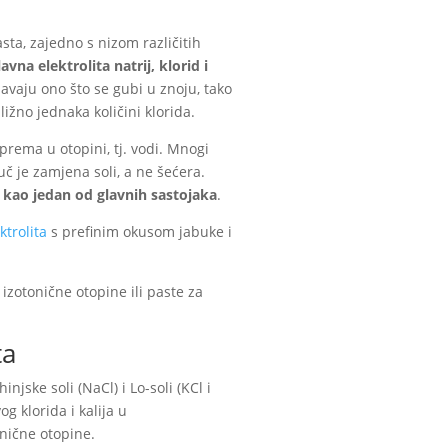
sta, zajedno s nizom različitih
avna elektrolita natrij, klorid i
vaju ono što se gubi u znoju, tako
bližno jednaka količini klorida.
prema u otopini, tj. vodi. Mnogi
juč je zamjena soli, a ne šećera.
 kao jedan od glavnih sastojaka
.
ktrolita
s prefinim okusom jabuke i
 izotonične otopine ili paste za
ta
jske soli (NaCl) i Lo-soli (KCl i
og klorida i kalija u
nične otopine.