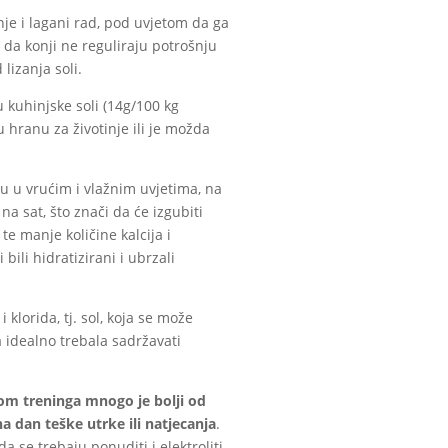
anje i lagani rad, pod uvjetom da ga
 da konji ne reguliraju potrošnju
lizanja soli.
 kuhinjske soli (14g/100 kg
u hranu za životinje ili je možda
ču u vrućim i vlažnim uvjetima, na
na sat, što znači da će izgubiti
 te manje količine kalcija i
bili hidratizirani i ubrzali
 klorida, tj. sol, koja se može
 idealno trebala sadržavati
kom treninga mnogo je bolji od
 dan teške utrke ili natjecanja
.
da se trebaju ponuditi i elektroliti