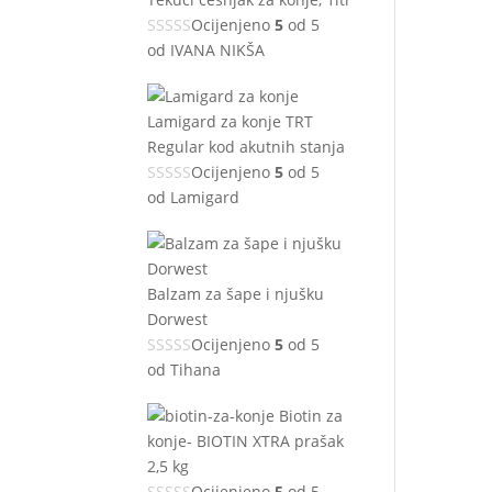
Ocijenjeno
5
od 5
od IVANA NIKŠA
Lamigard za konje TRT
Regular kod akutnih stanja
Ocijenjeno
5
od 5
od Lamigard
Balzam za šape i njušku
Dorwest
Ocijenjeno
5
od 5
od Tihana
Biotin za
konje- BIOTIN XTRA prašak
2,5 kg
Ocijenjeno
5
od 5