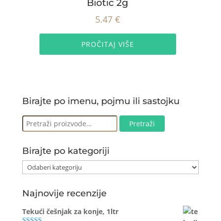
Biotic 2g
5.47
€
PROČITAJ VIŠE
Birajte po imenu, pojmu ili sastojku
Pretraži:
Pretraži
Birajte po kategoriji
Najnovije recenzije
Tekući češnjak za konje, 1ltr