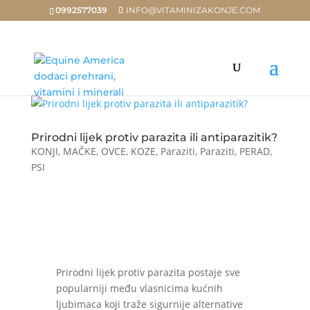
0992577039
INFO@VITAMINIZAKONJE.COM
Prirodni lijek protiv parazita ili antiparazitik?
KONJI
,
MAČKE
,
OVCE, KOZE
,
Paraziti
,
Paraziti
,
PERAD
,
PSI
Prirodni lijek protiv parazita postaje sve
popularniji među vlasnicima kućnih
ljubimaca koji traže sigurnije alternative