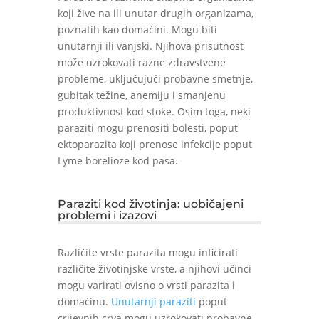
koji žive na ili unutar drugih organizama,
poznatih kao domaćini. Mogu biti
unutarnji ili vanjski. Njihova prisutnost
može uzrokovati razne zdravstvene
probleme, uključujući probavne smetnje,
gubitak težine, anemiju i smanjenu
produktivnost kod stoke. Osim toga, neki
paraziti mogu prenositi bolesti, poput
ektoparazita koji prenose infekcije poput
Lyme borelioze kod pasa.
Paraziti kod životinja: uobičajeni
problemi i izazovi
Različite vrste parazita mogu inficirati
različite životinjske vrste, a njihovi učinci
mogu varirati ovisno o vrsti parazita i
domaćinu.
Unutarnji paraziti
poput
crijevnih crva mogu uzrokovati probavne