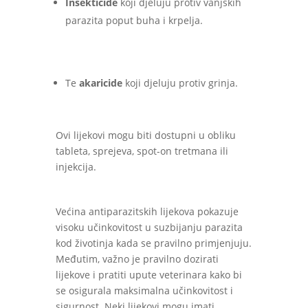
Insekticide
koji djeluju protiv vanjskih
parazita poput buha i krpelja.
Te
akaricide
koji djeluju protiv grinja.
Ovi lijekovi mogu biti dostupni u obliku
tableta, sprejeva, spot-on tretmana ili
injekcija.
Većina antiparazitskih lijekova pokazuje
visoku učinkovitost u suzbijanju parazita
kod životinja kada se pravilno primjenjuju.
Međutim, važno je pravilno dozirati
lijekove i pratiti upute veterinara kako bi
se osigurala maksimalna učinkovitost i
sigurnost. Neki lijekovi mogu imati