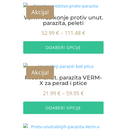
do
varijanti.
Akcija!
Opcije
90.67 €
Verm-x za konje protiv unut.
se
parazita, peleti
mogu
Raspon
52.99
€
–
111.48
€
odabrati
na
Ovaj
cijena:
stranici
proizvod
ODABERI OPCIJE
od
proizvoda
ima
52.99 €
više
do
varijanti.
Akcija!
Opcije
111.48 €
Protiv unut. parazita VERM-
se
X za perad i ptice
mogu
Raspon
21.99
€
–
59.95
€
odabrati
na
Ovaj
cijena:
stranici
proizvod
ODABERI OPCIJE
od
proizvoda
ima
21.99 €
više
do
varijanti.