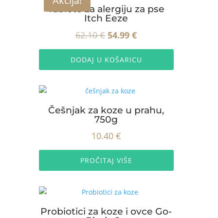
Akcija!
Opcije
23.99 €
Tablete za alergiju za pse
se
Itch Eeze
mogu
Izvorna
Trenutna
62.10
€
54.99
€
odabrati
na
cijena
cijena
stranici
DODAJ U KOŠARICU
bila
je:
proizvoda
je:
54.99 €.
62.10 €.
Češnjak za koze u prahu,
750g
10.40
€
PROČITAJ VIŠE
Probiotici za koze i ovce Go-