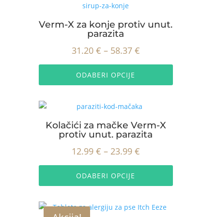
Opcije
59.95 €
se
Verm-X za konje protiv unut.
mogu
parazita
odabrati
Raspon
31.20
€
–
58.37
€
na
stranici
Ovaj
cijena:
proizvoda
proizvod
ODABERI OPCIJE
od
ima
31.20 €
više
do
varijanti.
Opcije
58.37 €
Kolačići za mačke Verm-X
se
protiv unut. parazita
mogu
Raspon
12.99
€
–
23.99
€
odabrati
na
Ovaj
cijena:
stranici
proizvod
ODABERI OPCIJE
od
proizvoda
ima
12.99 €
više
do
varijanti.