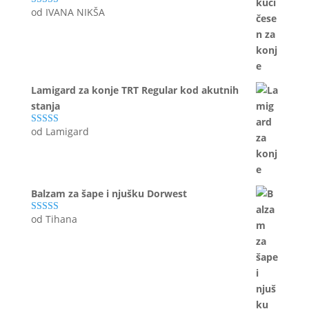
od IVANA NIKŠA
Ocijenjeno
5
od 5
Lamigard za konje TRT Regular kod akutnih
stanja
od Lamigard
Ocijenjeno
5
od 5
Balzam za šape i njušku Dorwest
od Tihana
Ocijenjeno
5
od 5