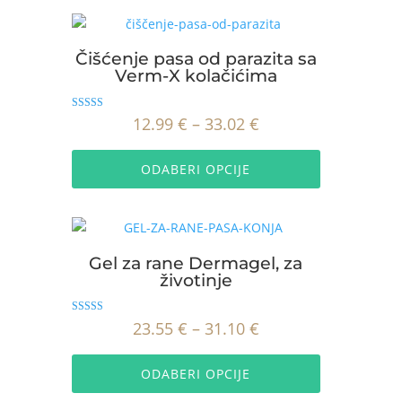
je:
30.99 €.
34.21 €.
Čišćenje pasa od parazita sa
Verm-X kolačićima
Ocijenjeno
Raspon
12.99
€
–
33.02
€
5.00
od 5
Ovaj
cijena:
proizvod
ODABERI OPCIJE
od
ima
12.99 €
više
do
varijanti.
Opcije
33.02 €
Gel za rane Dermagel, za
se
životinje
mogu
odabrati
Ocijenjeno
Raspon
23.55
€
–
31.10
€
na
5.00
od 5
Ovaj
cijena:
stranici
proizvod
ODABERI OPCIJE
proizvoda
od
ima