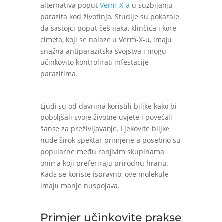
alternativa poput
Verm-X-a
u suzbijanju
parazita kod životinja. Studije su pokazale
da sastojci poput češnjaka, klinčića i kore
cimeta, koji se nalaze u Verm-X-u, imaju
snažna antiparazitska svojstva i mogu
učinkovito kontrolirati infestacije
parazitima.
Ljudi su od davnina koristili biljke kako bi
poboljšali svoje životne uvjete i povećali
šanse za preživljavanje. Ljekovite biljke
nude širok spektar primjene a posebno su
popularne među ranjivim skupinama i
onima koji preferiraju prirodnu hranu.
Kada se koriste ispravno, ove molekule
imaju manje nuspojava.
Primjer učinkovite prakse