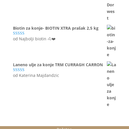
Biotin za konje- BIOTIN XTRA prašak 2,5 kg
od Najbolji biotin 🐴❤️
Ocijenjeno
5
od 5
Laneno ulje za konje TRM CURRAGH CARRON
od Katerina Majdandzic
Ocijenjeno
5
od 5