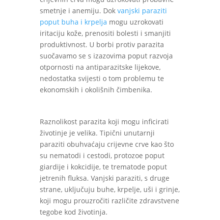
smetnje i anemiju. Dok
vanjski paraziti
poput buha i krpelja
mogu uzrokovati
iritaciju kože, prenositi bolesti i smanjiti
produktivnost. U borbi protiv parazita
suočavamo se s izazovima poput razvoja
otpornosti na antiparazitske lijekove,
nedostatka svijesti o tom problemu te
ekonomskih i okolišnih čimbenika.
Raznolikost parazita koji mogu inficirati
životinje je velika. Tipični unutarnji
paraziti obuhvaćaju crijevne crve kao što
su nematodi i cestodi, protozoe poput
giardije i kokcidije, te trematode poput
jetrenih fluksa. Vanjski paraziti, s druge
strane, uključuju buhe, krpelje, uši i grinje,
koji mogu prouzročiti različite zdravstvene
tegobe kod životinja.