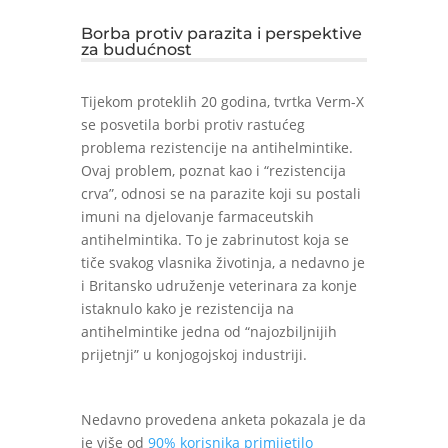
Borba protiv parazita i perspektive
za budućnost
Tijekom proteklih 20 godina, tvrtka Verm-X
se posvetila borbi protiv rastućeg
problema rezistencije na antihelmintike.
Ovaj problem, poznat kao i “rezistencija
crva”, odnosi se na parazite koji su postali
imuni na djelovanje farmaceutskih
antihelmintika. To je zabrinutost koja se
tiče svakog vlasnika životinja, a nedavno je
i Britansko udruženje veterinara za konje
istaknulo kako je rezistencija na
antihelmintike jedna od “najozbiljnijih
prijetnji” u konjogojskoj industriji.
Nedavno provedena anketa pokazala je da
je više od
90% korisnika primijetilo