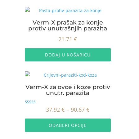
23.55 €
više
do
varijanti.
Opcije
31.10 €
Verm-X prašak za konje
se
protiv unutrašnjih parazita
mogu
21.71
€
odabrati
na
stranici
DODAJ U KOŠARICU
proizvoda
Verm-X za ovce i koze protiv
unutr. parazita
Ocijenjeno
Raspon
37.92
€
–
90.67
€
5.00
od 5
Ovaj
cijena:
proizvod
ODABERI OPCIJE
od
ima
37.92 €
više