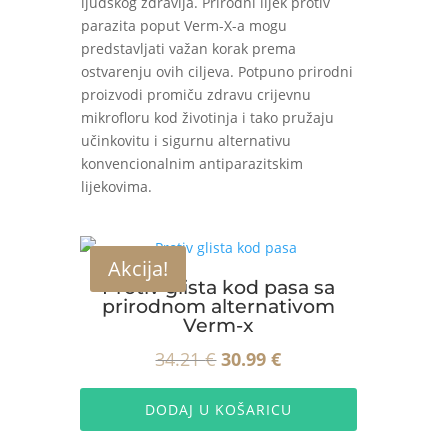
ljudskog zdravlja. Prirodni lijek protiv
parazita poput Verm-X-a mogu
predstavljati važan korak prema
ostvarenju ovih ciljeva. Potpuno prirodni
proizvodi promiču zdravu crijevnu
mikrofloru kod životinja i tako pružaju
učinkovitu i sigurnu alternativu
konvencionalnim antiparazitskim
lijekovima.
Akcija!
Protiv glista kod pasa sa
prirodnom alternativom
Verm-x
Izvorna
Trenutna
34.21
€
30.99
€
cijena
cijena
DODAJ U KOŠARICU
bila
je: